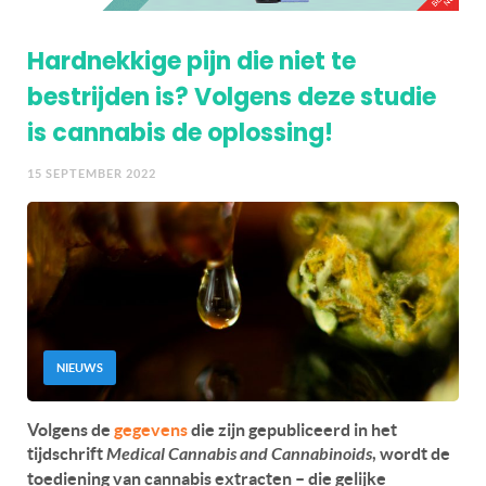
Hardnekkige pijn die niet te
bestrijden is? Volgens deze studie
is cannabis de oplossing!
15 SEPTEMBER 2022
NIEUWS
Volgens de
gegevens
die zijn gepubliceerd in het
tijdschrift
Medical Cannabis and Cannabinoids
, wordt de
toediening van cannabis extracten – die gelijke