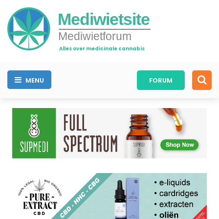
Mediwietsite
Mediwietforum
Alles over medicinale cannabis
MENU
FORUM