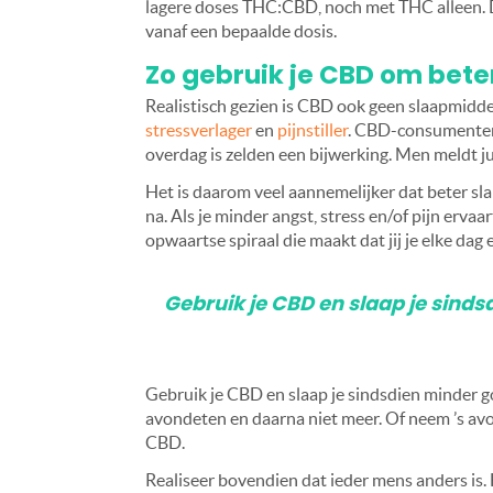
lagere doses THC:CBD, noch met THC alleen. 
vanaf een bepaalde dosis.
Zo gebruik je CBD om bete
Realistisch gezien is CBD ook geen slaapmiddel
stressverlager
en
pijnstiller
. CBD-consumenten
overdag is zelden een bijwerking. Men meldt ju
Het is daarom veel aannemelijker dat beter sl
na. Als je minder angst, stress en/of pijn ervaar
opwaartse spiraal die maakt dat jij je elke dag 
Gebruik je CBD en slaap je sind
Gebruik je CBD en slaap je sindsdien minder go
avondeten en daarna niet meer. Of neem ’s avo
CBD.
Realiseer bovendien dat ieder mens anders is.