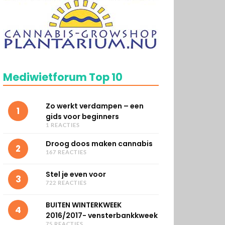
Mediwietforum Top 10
Zo werkt verdampen – een
1
gids voor beginners
1 REACTIES
Droog doos maken cannabis
2
167 REACTIES
Stel je even voor
3
722 REACTIES
BUITEN WINTERKWEEK
4
2016/2017- vensterbankkweek
75 REACTIES