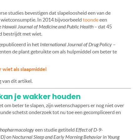
erse studies bevestigen dat slapeloosheid een van de
e wietconsumptie. In 2014 bijvoorbeeld
toonde
een
e
Hawaii Journal of Medicine and Public Health
– dat 45
 bestrijdt met wiet.
 gepubliceerd in het
International Journal of Drug Policy
–
nten de plant gebruikte om als hulpmiddel om beter te
 wiet als slaapmiddel
van dit artikel.
 kan je wakker houden
t om beter te slapen, zijn wetenschappers er nog niet over
eskunde schetst onderzoek tot nu toe een gecompliceerd en
ychopharmacology
een studie getiteld
Effect of D-9-
D) on Nocturnal Sleep and Early Morning Behavior in Young