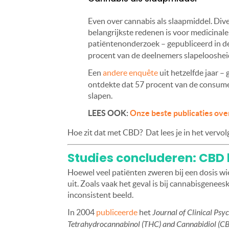
Even over cannabis als slaapmiddel. Div
belangrijkste redenen is voor medicinal
patiëntenonderzoek – gepubliceerd in d
procent van de deelnemers slapeloosheid
Een
andere enquête
uit hetzelfde jaar –
ontdekte dat 57 procent van de consume
slapen.
LEES OOK:
Onze beste publicaties over
Hoe zit dat met CBD? Dat lees je in het vervolg 
Studies concluderen: CBD
Hoewel veel patiënten zweren bij een dosis wie
uit. Zoals vaak het geval is bij cannabisgene
inconsistent beeld.
In 2004
publiceerde
het
Journal of Clinical Ps
Tetrahydrocannabinol (THC) and Cannabidiol (CB