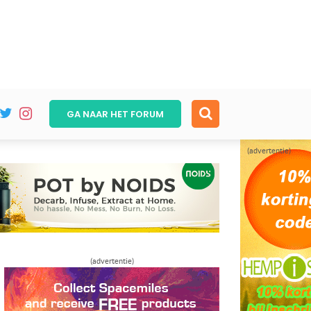
GA NAAR HET
FORUM
(advertentie)
(advertentie)