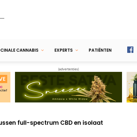
CINALE CANNABIS
EXPERTS
PATIËNTEN
(advertenties)
treept positieve effect CBD op slaap,
 met CBD… ja dat kan!
tussen full-spectrum CBD en isolaat