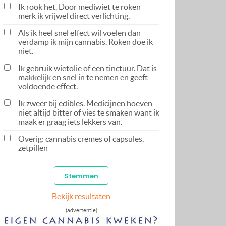
Ik rook het. Door mediwiet te roken
merk ik vrijwel direct verlichting.
Als ik heel snel effect wil voelen dan
verdamp ik mijn cannabis. Roken doe ik
niet.
Ik gebruik wietolie of een tinctuur. Dat is
makkelijk en snel in te nemen en geeft
voldoende effect.
Ik zweer bij edibles. Medicijnen hoeven
niet altijd bitter of vies te smaken want ik
maak er graag iets lekkers van.
Overig: cannabis cremes of capsules,
zetpillen
Bekijk resultaten
(advertentie)