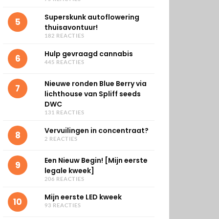
Superskunk autoflowering
5
thuisavontuur!
182 REACTIES
Hulp gevraagd cannabis
6
445 REACTIES
Nieuwe ronden Blue Berry via
7
lichthouse van Spliff seeds
DWC
131 REACTIES
Vervuilingen in concentraat?
8
2 REACTIES
Een Nieuw Begin! [Mijn eerste
9
legale kweek]
206 REACTIES
Mijn eerste LED kweek
10
93 REACTIES