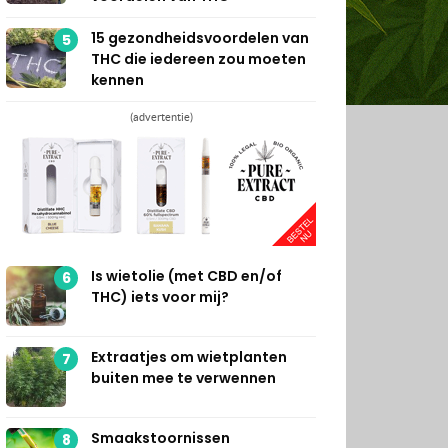
15 gezondheidsvoordelen van
5
THC die iedereen zou moeten
kennen
(advertentie)
Is wietolie (met CBD en/of
6
THC) iets voor mij?
Extraatjes om wietplanten
7
buiten mee te verwennen
Smaakstoornissen
8