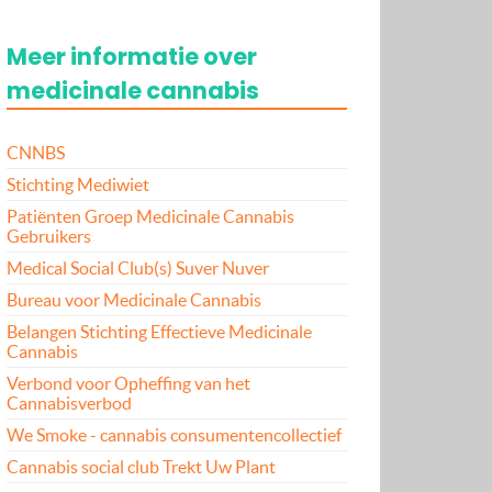
Meer informatie over
medicinale cannabis
CNNBS
Stichting Mediwiet
Patiënten Groep Medicinale Cannabis
Gebruikers
Medical Social Club(s) Suver Nuver
Bureau voor Medicinale Cannabis
Belangen Stichting Effectieve Medicinale
Cannabis
Verbond voor Opheffing van het
Cannabisverbod
We Smoke - cannabis consumentencollectief
Cannabis social club Trekt Uw Plant