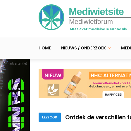
Mediwietsite
Mediwietforum
Alles over medicinale cannabis
HOME
NIEUWS / ONDERZOEK
MEDI
(advertentie)
Klinische studie onders
eetlust en meer
Spataderen behandelen
Ontdek de verschillen 
LEES OOK