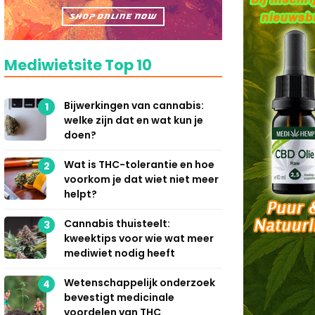
Mediwietsite Top 10
Bijwerkingen van cannabis:
1
welke zijn dat en wat kun je
doen?
Wat is THC-tolerantie en hoe
2
voorkom je dat wiet niet meer
helpt?
Cannabis thuisteelt:
3
kweektips voor wie wat meer
mediwiet nodig heeft
Wetenschappelijk onderzoek
4
bevestigt medicinale
voordelen van THC