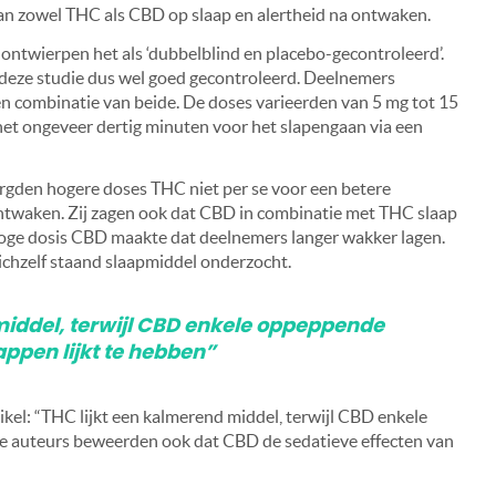
an zowel THC als CBD op slaap en alertheid na ontwaken.
ontwierpen het als ‘dubbelblind en placebo-gecontroleerd’.
 deze studie dus wel goed gecontroleerd. Deelnemers
n combinatie van beide. De doses varieerden van 5 mg tot 15
et ongeveer dertig minuten voor het slapengaan via een
orgden hogere doses THC niet per se voor een betere
ontwaken. Zij zagen ook dat CBD in combinatie met THC slaap
oge dosis CBD maakte dat deelnemers langer wakker lagen.
zichzelf staand slaapmiddel onderzocht.
middel, terwijl CBD enkele oppeppende
ppen lijkt te hebben”
ikel: “THC lijkt een kalmerend middel, terwijl CBD enkele
De auteurs beweerden ook dat CBD de sedatieve effecten van