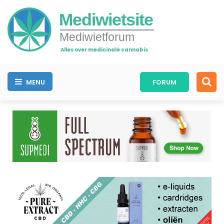
Mediwietsite
Mediwietforum
Alles over medicinale cannabis
MENU
FORUM