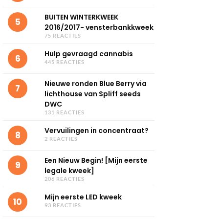
BUITEN WINTERKWEEK
5
2016/2017- vensterbankkweek
75 REACTIES
Hulp gevraagd cannabis
6
445 REACTIES
Nieuwe ronden Blue Berry via
7
lichthouse van Spliff seeds
DWC
131 REACTIES
Vervuilingen in concentraat?
8
2 REACTIES
Een Nieuw Begin! [Mijn eerste
9
legale kweek]
206 REACTIES
Mijn eerste LED kweek
10
93 REACTIES