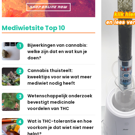
Mediwietsite Top 10
Bijwerkingen van cannabis:
1
welke zijn dat en wat kun je
doen?
Cannabis thuisteelt:
2
kweektips voor wie wat meer
mediwiet nodig heeft
Wetenschappelijk onderzoek
3
bevestigt medicinale
voordelen van THC
Wat is THC-tolerantie en hoe
4
voorkom je dat wiet niet meer
helpt?