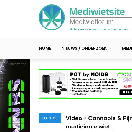
Mediwietsite
Mediwietforum
Alles over medicinale cannabis
HOME
NIEUWS / ONDERZOEK
MEDI
(advertentie)
Studie: wiet leidt tot b
Cannabis verbetert de 
Video > Cannabis & Pi
LEES OOK
medicinale wiet...
Studie: wiet leidt tot b