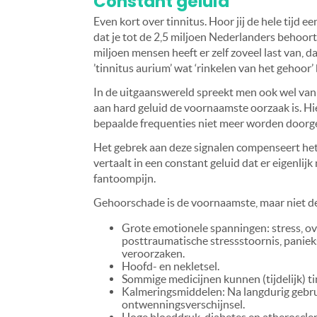
Constant geluid
Even kort over tinnitus. Hoor jij de hele tijd e
dat je tot de 2,5 miljoen Nederlanders behoort 
miljoen mensen heeft er zelf zoveel last van, 
’tinnitus aurium’ wat ‘rinkelen van het gehoor’
In de uitgaanswereld spreekt men ook wel van 
aan hard geluid de voornaamste oorzaak is. H
bepaalde frequenties niet meer worden doorg
Het gebrek aan deze signalen compenseert het b
vertaalt in een constant geluid dat er eigenlij
fantoompijn.
Gehoorschade is de voornaamste, maar niet de
Grote emotionele spanningen: stress, ov
posttraumatische stressstoornis, paniek
veroorzaken.
Hoofd- en nekletsel.
Sommige medicijnen kunnen (tijdelijk) t
Kalmeringsmiddelen: Na langdurig gebru
ontwenningsverschijnsel.