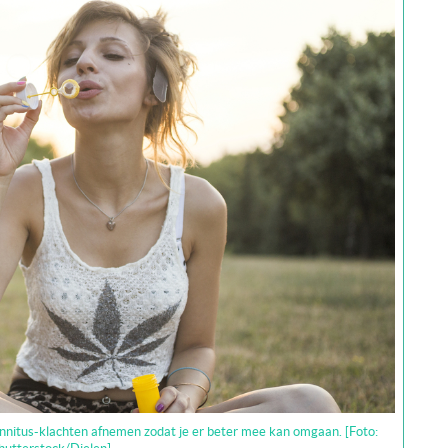
innitus-klachten afnemen zodat je er beter mee kan omgaan. [Foto: