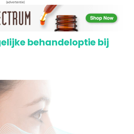
(advertentie)
kwaliteit van leven voor dystonie-patiënten
elijke behandeloptie bij