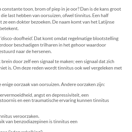
en constante toon, brom of piep in je oor? Dan is de kans groot
die last hebben van oorsuizen, ofwel tinnitus. Een half
dat ze een dokter bezoeken. De naam komt van het Latijnse
 betekent.
‘disco-doofheid’. Dat komt omdat regelmatige blootstelling
ierdoor beschadigen trilharen in het gehoor waardoor
estuurd naar de hersenen.
rein door zelf een signaal te maken; een signaal dat zich
k niet is. Om deze reden wordt tinnitus ook wel vergeleken met
 enige oorzaak van oorsuizen. Andere oorzaken zijn:
ervermoeidheid, angst en depressiviteit, een
stoornis en een traumatische ervaring kunnen tinnitus
innitus veroorzaken.
ik van benzodiazepinen is tinnitus een