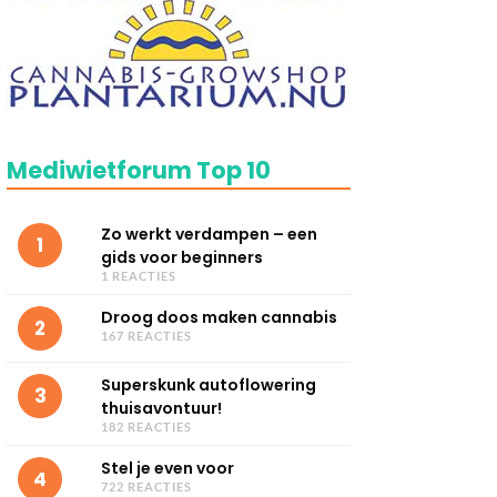
Mediwietforum Top 10
Zo werkt verdampen – een
1
gids voor beginners
1 REACTIES
Droog doos maken cannabis
2
167 REACTIES
Superskunk autoflowering
3
thuisavontuur!
182 REACTIES
Stel je even voor
4
722 REACTIES