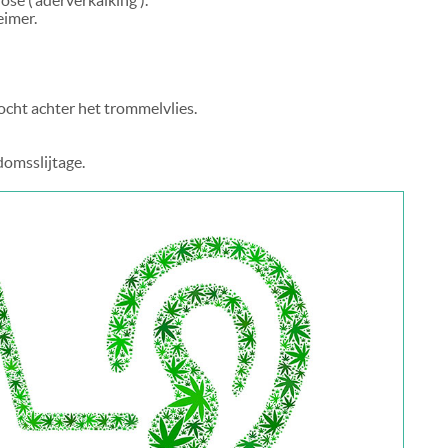
se (‘aderverkalking’).
eimer.
cht achter het trommelvlies.
domsslijtage.