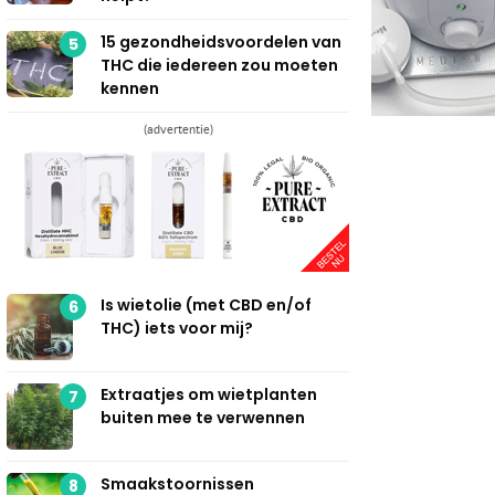
15 gezondheidsvoordelen van
5
THC die iedereen zou moeten
kennen
(advertentie)
Is wietolie (met CBD en/of
6
THC) iets voor mij?
Extraatjes om wietplanten
7
buiten mee te verwennen
Smaakstoornissen
8