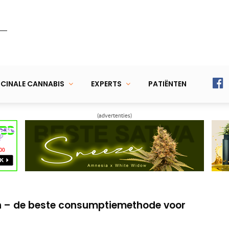
CINALE CANNABIS
EXPERTS
PATIËNTEN
(advertenties)
etere sportprestaties
kwaliteit van leven voor dystonie-patiënten
jn – de beste consumptiemethode voor
etere sportprestaties