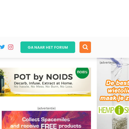
GA NAAR HET
FORUM
(advertentie)
(advertentie)