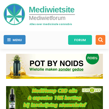
Mediwietsite
Mediwietforum
Alles over medicinale cannabis
MENU
FORUM