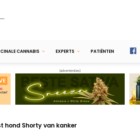
CINALE CANNABIS
EXPERTS
PATIËNTEN
(advertenties)
 pillen door het leven met lupus en ziekte
fie Voncken) bewijzen dat wiet een medicijn
st hond Shorty van kanker
 pillen door het leven met lupus en ziekte