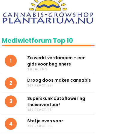
Mediwietforum Top 10
Zo werkt verdampen – een
1
gids voor beginners
1 REACTIES
Droog doos maken cannabis
2
167 REACTIES
Superskunk autoflowering
3
thuisavontuur!
182 REACTIES
Stel je even voor
4
722 REACTIES