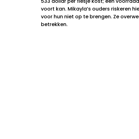
533 dollar per flesje kost; een voorra
voort kan. Mikayla’s ouders riskeren hi
voor hun niet op te brengen. Ze overwe
betrekken.