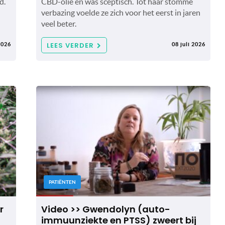
d.
CBD-olie en was sceptisch. Tot haar stomme
verbazing voelde ze zich voor het eerst in jaren
veel beter.
LEES VERDER
2026
08 juli 2026
PATIËNTEN
r
Video >> Gwendolyn (auto-
immuunziekte en PTSS) zweert bij