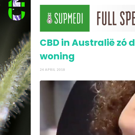
van disc
Deze 4 kinderen (én So
is
CBD in Australië zó d
woning
24 APRIL 2018