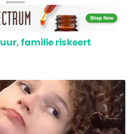
(advertentie)
fie Voncken) bewijzen dat wiet een medicijn
uur, familie riskeert