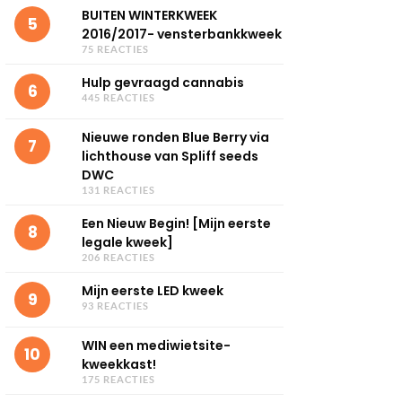
BUITEN WINTERKWEEK
5
2016/2017- vensterbankkweek
75 REACTIES
Hulp gevraagd cannabis
6
445 REACTIES
Nieuwe ronden Blue Berry via
7
lichthouse van Spliff seeds
DWC
131 REACTIES
Een Nieuw Begin! [Mijn eerste
8
legale kweek]
206 REACTIES
Mijn eerste LED kweek
9
93 REACTIES
WIN een mediwietsite-
10
kweekkast!
175 REACTIES