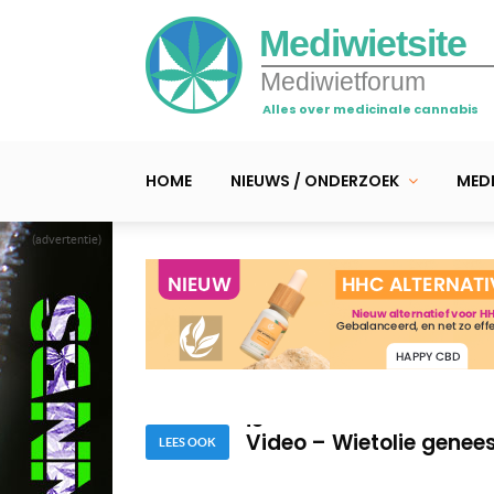
Mediwietsite
Mediwietforum
Alles over medicinale cannabis
HOME
NIEUWS / ONDERZOEK
MEDI
(advertentie)
Medicinale wiet: zonder
van disc
Deze 4 kinderen (én So
is
Video – Wietolie genee
LEES OOK
Medicinale wiet: zonder