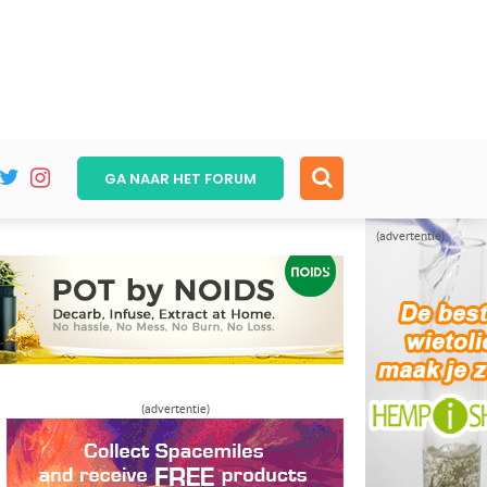
GA NAAR HET
FORUM
(advertentie)
(advertentie)