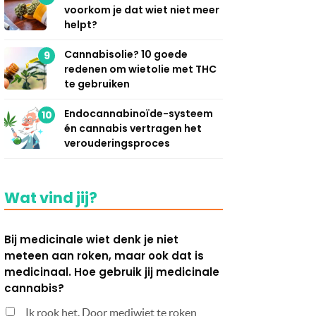
voorkom je dat wiet niet meer
helpt?
Cannabisolie? 10 goede
9
redenen om wietolie met THC
te gebruiken
Endocannabinoïde-systeem
10
én cannabis vertragen het
verouderingsproces
Wat vind jij?
Bij medicinale wiet denk je niet
meteen aan roken, maar ook dat is
medicinaal. Hoe gebruik jij medicinale
cannabis?
Ik rook het. Door mediwiet te roken