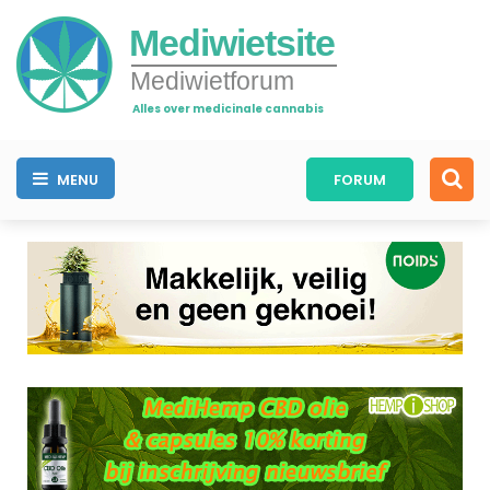
Mediwietsite
Mediwietforum
Alles over medicinale cannabis
MENU
FORUM