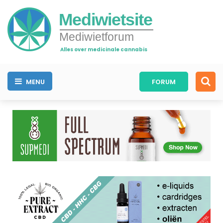
Mediwietsite
Mediwietforum
Alles over medicinale cannabis
MENU
FORUM