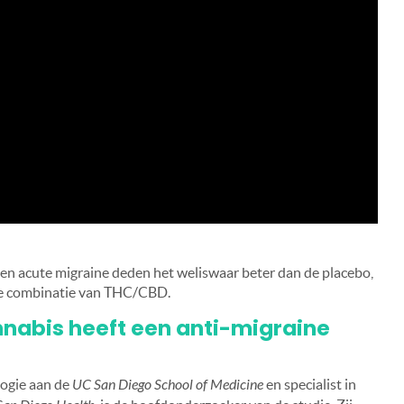
n acute migraine deden het weliswaar beter dan de placebo,
e combinatie van THC/CBD.
nabis heeft een anti-migraine
logie aan de
UC San Diego School of Medicine
en specialist in