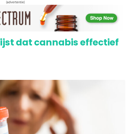
(advertentie)
9) met stofwisselingsziekte waar andere
ijst dat cannabis effectief