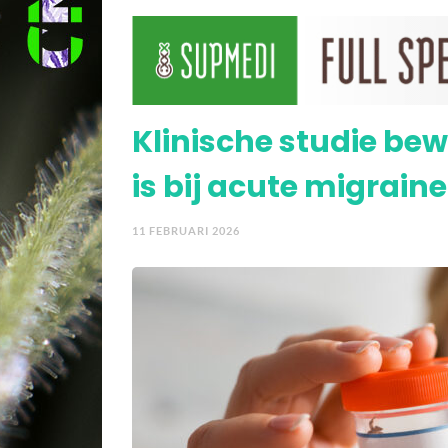
Cannabis helpt man (2
behandelingen falen
Klinische studie bew
is bij acute migraine
11 FEBRUARI 2026