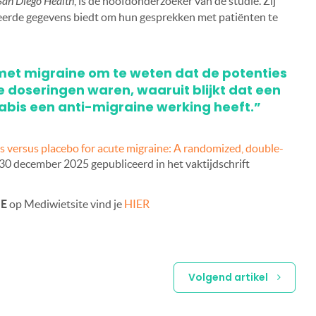
an Diego Health
, is de hoofdonderzoeker van de studie. Zij
seerde gegevens biedt om hun gesprekken met patiënten te
 met migraine om te weten dat de potenties
 doseringen waren, waaruit blijkt dat een
bis een anti-migraine werking heeft.”
 versus placebo for acute migraine: A randomized, double-
p 30 december 2025 gepubliceerd in het vaktijdschrift
NE
op Mediwietsite vind je
HIER
Volgend artikel