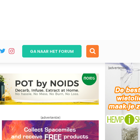
GA NAAR HET
FORUM
(advertentie)
(advertentie)