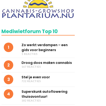
Mediwietforum Top 10
Zo werkt verdampen – een
1
gids voor beginners
1 REACTIES
Droog doos maken cannabis
2
167 REACTIES
Stel je even voor
3
722 REACTIES
Superskunk autoflowering
4
thuisavontuur!
182 REACTIES