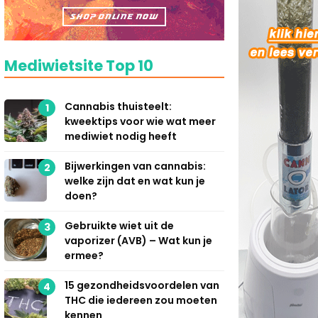
Mediwietsite Top 10
Cannabis thuisteelt:
1
kweektips voor wie wat meer
mediwiet nodig heeft
Bijwerkingen van cannabis:
2
welke zijn dat en wat kun je
doen?
Gebruikte wiet uit de
3
vaporizer (AVB) – Wat kun je
ermee?
15 gezondheidsvoordelen van
4
THC die iedereen zou moeten
kennen