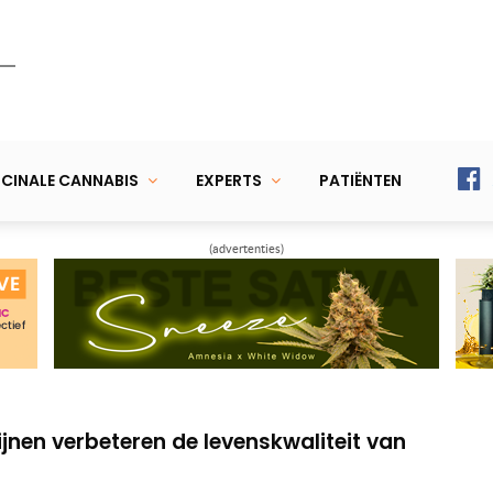
CINALE CANNABIS
EXPERTS
PATIËNTEN
(advertenties)
n antidepressiva: voorzichtigheid geboden
9) met stofwisselingsziekte waar andere
jnen verbeteren de levenskwaliteit van
n antidepressiva: voorzichtigheid geboden