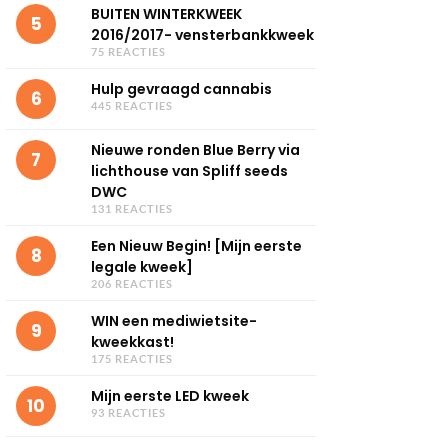
BUITEN WINTERKWEEK
5
2016/2017- vensterbankkweek
75 REACTIES
Hulp gevraagd cannabis
6
445 REACTIES
Nieuwe ronden Blue Berry via
7
lichthouse van Spliff seeds
DWC
131 REACTIES
Een Nieuw Begin! [Mijn eerste
8
legale kweek]
206 REACTIES
WIN een mediwietsite-
9
kweekkast!
175 REACTIES
Mijn eerste LED kweek
10
93 REACTIES