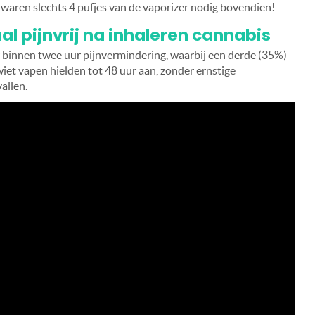
 waren slechts 4 pufjes van de vaporizer nodig bovendien!
al pijnvrij na inhaleren cannabis
binnen twee uur pijnvermindering, waarbij een derde (35%)
wiet vapen hielden tot 48 uur aan, zonder ernstige
allen.