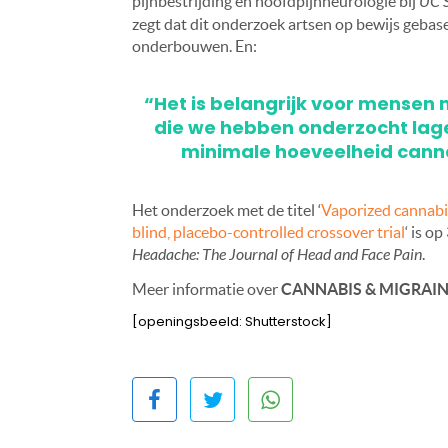
pijnbestrijding en hoofdpijnneurologie bij
UC S
zegt dat dit onderzoek artsen op bewijs geba
onderbouwen. En:
“Het is belangrijk voor mensen
die we hebben onderzocht lage
minimale hoeveelheid canna
Het onderzoek met de titel ‘
Vaporized cannabis
blind, placebo-controlled crossover trial
‘ is o
Headache: The Journal of Head and Face Pain
.
Meer informatie over
CANNABIS & MIGRAI
[openingsbeeld: Shutterstock]