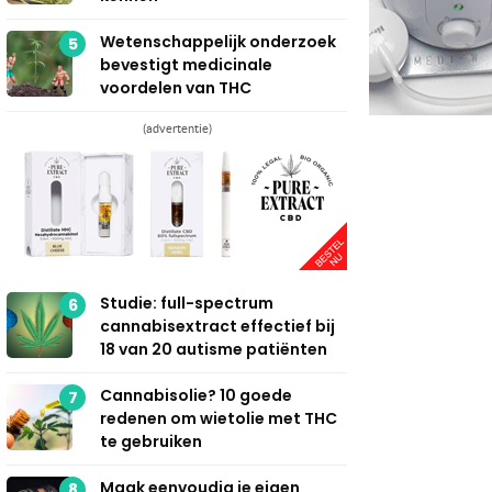
Wetenschappelijk onderzoek
5
bevestigt medicinale
voordelen van THC
(advertentie)
Studie: full-spectrum
6
cannabisextract effectief bij
18 van 20 autisme patiënten
Cannabisolie? 10 goede
7
redenen om wietolie met THC
te gebruiken
Maak eenvoudig je eigen
8