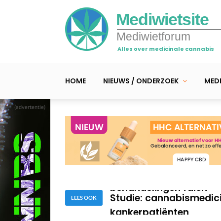
Mediwietsite
Mediwietforum
Alles over medicinale cannabis
HOME
NIEUWS / ONDERZOEK
MEDI
(advertentie)
Combineren cannabis e
Cannabis helpt man (2
behandelingen falen
Studie: cannabismedici
kankerpatiënten
LEES OOK
Combineren cannabis e