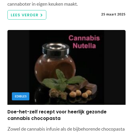
cannaboter in eigen keuken maakt.
LEES VERDER
25 maart 2025
EDIBLES
Doe-het-zelf recept voor heerlijk gezonde
cannabis chocopasta
Zowel de cannabis infusie als de bijbehorende chocopasta