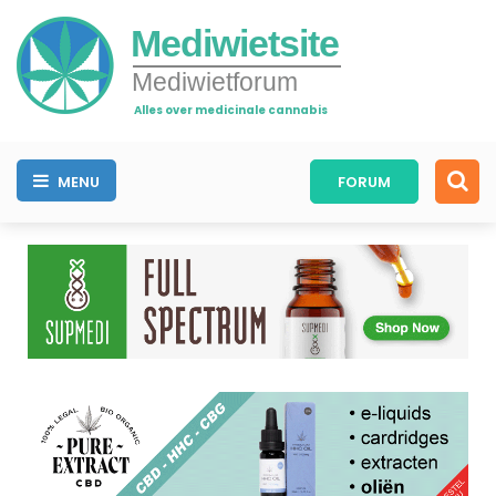
Mediwietsite
Mediwietforum
Alles over medicinale cannabis
MENU
FORUM