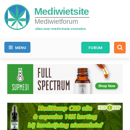
Mediwietsite
Mediwietforum
Alles over medicinale cannabis
MENU
FORUM