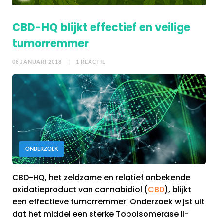
CBD-HQ blijkt effectief en veilige
tumorremmer
08 JANUARI 2018
| 1 REACTIE
ONDERZOEK
CBD-HQ, het zeldzame en relatief onbekende
oxidatieproduct van cannabidiol (
CBD
), blijkt
een effectieve tumorremmer. Onderzoek wijst uit
dat het middel een sterke Topoisomerase II-