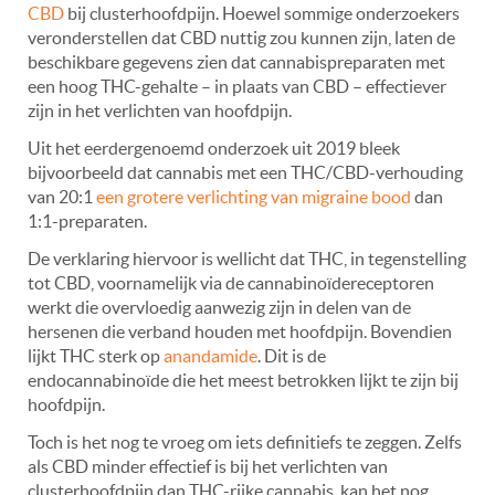
CBD
bij clusterhoofdpijn. Hoewel sommige onderzoekers
veronderstellen dat CBD nuttig zou kunnen zijn, laten de
beschikbare gegevens zien dat cannabispreparaten met
een hoog THC-gehalte – in plaats van CBD – effectiever
zijn in het verlichten van hoofdpijn.
Uit het eerdergenoemd onderzoek uit 2019 bleek
bijvoorbeeld dat cannabis met een THC/CBD-verhouding
van 20:1
een grotere verlichting van migraine bood
dan
1:1-preparaten.
De verklaring hiervoor is wellicht dat THC, in tegenstelling
tot CBD, voornamelijk via de cannabinoïdereceptoren
werkt die overvloedig aanwezig zijn in delen van de
hersenen die verband houden met hoofdpijn. Bovendien
lijkt THC sterk op
anandamide
. Dit is de
endocannabinoïde die het meest betrokken lijkt te zijn bij
hoofdpijn.
Toch is het nog te vroeg om iets definitiefs te zeggen. Zelfs
als CBD minder effectief is bij het verlichten van
clusterhoofdpijn dan THC-rijke cannabis, kan het nog