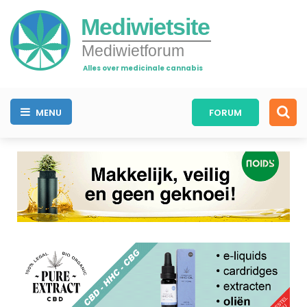
Mediwietsite
Mediwietforum
Alles over medicinale cannabis
MENU
FORUM