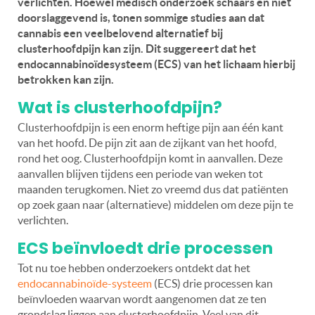
verlichten. Hoewel medisch onderzoek schaars en niet
doorslaggevend is, tonen sommige studies aan dat
cannabis een veelbelovend alternatief bij
clusterhoofdpijn kan zijn.
Dit suggereert dat het
endocannabinoïdesysteem (ECS) van het lichaam hierbij
betrokken kan zijn.
Wat is clusterhoofdpijn?
Clusterhoofdpijn is een enorm heftige pijn aan één kant
van het hoofd. De pijn zit aan de zijkant van het hoofd,
rond het oog. Clusterhoofdpijn komt in aanvallen. Deze
aanvallen blijven tijdens een periode van weken tot
maanden terugkomen. Niet zo vreemd dus dat patiënten
op zoek gaan naar (alternatieve) middelen om deze pijn te
verlichten.
ECS beïnvloedt drie processen
Tot nu toe hebben onderzoekers ontdekt dat het
endocannabinoïde-systeem
(ECS) drie processen kan
beïnvloeden waarvan wordt aangenomen dat ze ten
grondslag liggen aan clusterhoofdpijn. Veel van dit