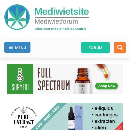
Mediwietsite
Mediwietforum
Alles over medicinale cannabis
MENU
FORUM