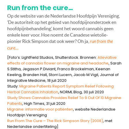
Run from the cure…
Op de website van de Nederlandse Hoofdpijn Vereniging,
‘De autoriteit op het gebied van hoofdpijnonderzoek en
hoofdpijnbehandeling’, komt het woord cannabis geen
enkele keer voor. Hoe noemt de Canadese wietolie-
pionier Rick Simpson dat ook weer? Oh ja,
run from the
cure…
[Foto’s: LightField Studios, Shutterstock. Bronnen:
Alleviative
effects of cannabis flower on migraine and headache
, Sarah
S.Stitha, Jegason P.Diviant, Franco Brockelman, Keenan
Keeling, Branden Hall, Storri Lucern, Jacob M.Vigil, Journal of
Integrative Medicine, 18 juli 2020
Study:
Migraine Patients Report Symptom Relief Following
Herbal Cannabis Inhalation
, NORML Blog, 30 juli 2020
Study Shows Cannabis Provides Relief To 9 Out Of 10 Migraine
Patients
, High Times, 31 juli 2020
Migraine: informatie voor patiënten
, website Nederlandse
Hoofdpijn Vereniging
Run From The Cure – The Rick Simpson Story (2008)
, met
Nederlandse ondertiteling]