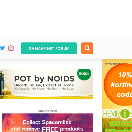
GA NAAR HET
FORUM
(advertentie)
(advertentie)