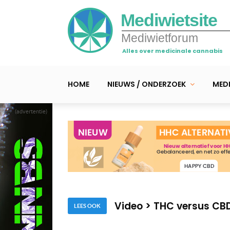
Mediwietsite
Mediwietforum
Alles over medicinale cannabis
HOME
NIEUWS / ONDERZOEK
MEDI
(advertentie)
CBD helpt bij de strijd
Video > Evidente voord
Video > THC versus CBD 
LEES OOK
CBD helpt bij de strijd