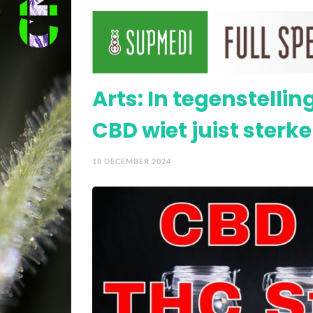
Video > Evidente voord
Arts: In tegenstell
CBD wiet juist sterke
18 DECEMBER 2024