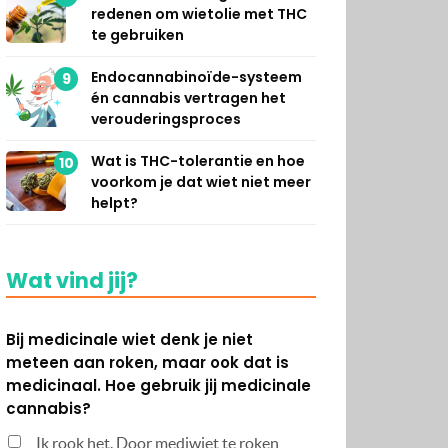
redenen om wietolie met THC
te gebruiken
Endocannabinoïde-systeem
9
én cannabis vertragen het
verouderingsproces
Wat is THC-tolerantie en hoe
10
voorkom je dat wiet niet meer
helpt?
Wat vind jij?
Bij medicinale wiet denk je niet
meteen aan roken, maar ook dat is
medicinaal. Hoe gebruik jij medicinale
cannabis?
Ik rook het. Door mediwiet te roken