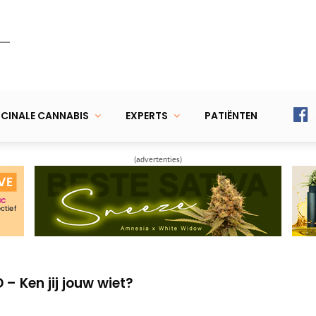
CINALE CANNABIS
EXPERTS
PATIËNTEN
(advertenties)
 tegen candida (schimmelinfectie)
elen van CBD-olie bij deze 7 aandoeningen
– Ken jij jouw wiet?
 tegen candida (schimmelinfectie)