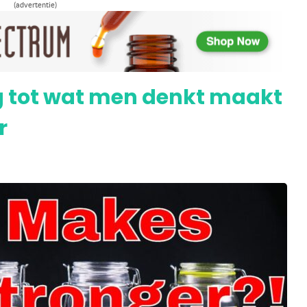
(advertentie)
elen van CBD-olie bij deze 7 aandoeningen
ing tot wat men denkt maakt
r