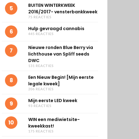
BUITEN WINTERKWEEK
5
2016/2017- vensterbankkweek
75 REACTIES
Hulp gevraagd cannabis
6
445 REACTIES
Nieuwe ronden Blue Berry via
7
lichthouse van Spliff seeds
DWC
131 REACTIES
Een Nieuw Begin! [Mijn eerste
8
legale kweek]
206 REACTIES
Mijn eerste LED kweek
9
93 REACTIES
WIN een mediwietsite-
10
kweekkast!
175 REACTIES