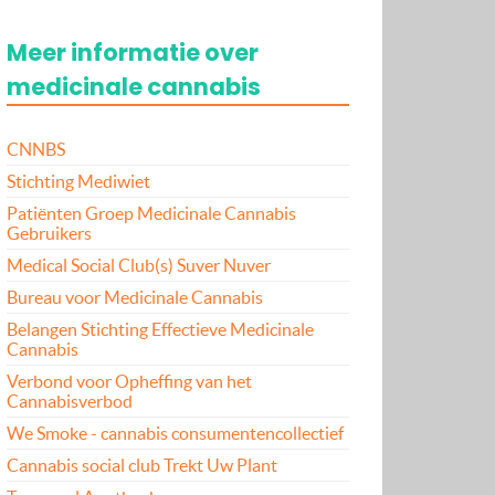
Meer informatie over
medicinale cannabis
CNNBS
Stichting Mediwiet
Patiënten Groep Medicinale Cannabis
Gebruikers
Medical Social Club(s) Suver Nuver
Bureau voor Medicinale Cannabis
Belangen Stichting Effectieve Medicinale
Cannabis
Verbond voor Opheffing van het
Cannabisverbod
We Smoke - cannabis consumentencollectief
Cannabis social club Trekt Uw Plant