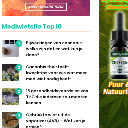
Mediwietsite Top 10
Bijwerkingen van cannabis:
1
welke zijn dat en wat kun je
doen?
Cannabis thuisteelt:
2
kweektips voor wie wat meer
mediwiet nodig heeft
15 gezondheidsvoordelen van
3
THC die iedereen zou moeten
kennen
Gebruikte wiet uit de
4
vaporizer (AVB) – Wat kun je
ermee?