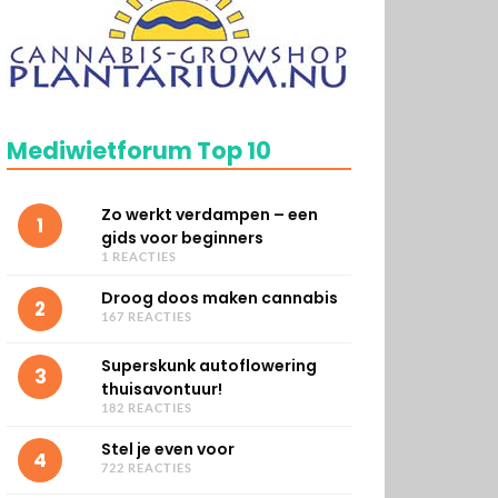
Mediwietforum Top 10
Zo werkt verdampen – een
1
gids voor beginners
1 REACTIES
Droog doos maken cannabis
2
167 REACTIES
Superskunk autoflowering
3
thuisavontuur!
182 REACTIES
Stel je even voor
4
722 REACTIES