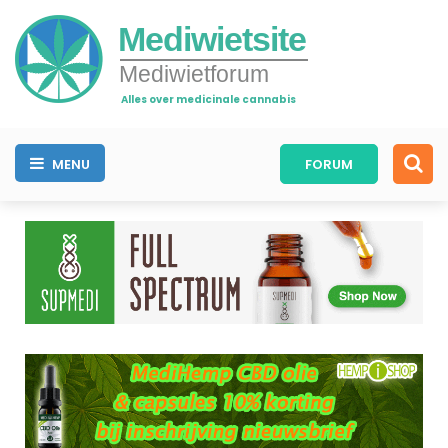
Mediwietsite
Mediwietforum
Alles over medicinale cannabis
MENU
FORUM