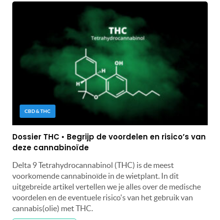
CBD & THC
Dossier THC • Begrijp de voordelen en risico’s van
deze cannabinoïde
Delta 9 Tetrahydrocannabinol (THC) is de meest
voorkomende cannabinoïde in de wietplant. In dit
uitgebreide artikel vertellen we je alles over de medische
voordelen en de eventuele risico's van het gebruik van
cannabis(olie) met THC.