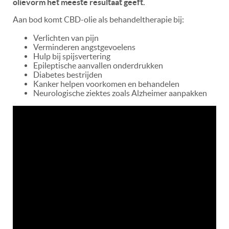
olievorm het meeste resultaat geeft.
Aan bod komt CBD-olie als behandeltherapie bij:
Verlichten van pijn
Verminderen angstgevoelens
Hulp bij spijsvertering
Epileptische aanvallen onderdrukken
Diabetes bestrijden
Kanker helpen voorkomen en behandelen
Neurologische ziektes zoals Alzheimer aanpakken