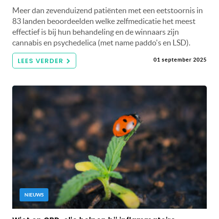
Meer dan zevenduizend patiënten met een eetstoornis in
83 landen beoordeelden welke zelfmedicatie het meest
effectief is bij hun behandeling en de winnaars zijn
cannabis en psychedelica (met name paddo's en LSD).
LEES VERDER
01 september 2025
NIEUWS