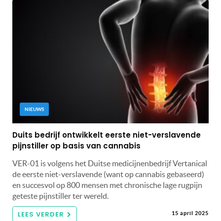
NIEUWS
Duits bedrijf ontwikkelt eerste niet-verslavende
pijnstiller op basis van cannabis
VER-01 is volgens het Duitse medicijnenbedrijf Vertanical
de eerste niet-verslavende (want op cannabis gebaseerd)
en succesvol op 800 mensen met chronische lage rugpijn
geteste pijnstiller ter wereld.
LEES VERDER
15 april 2025