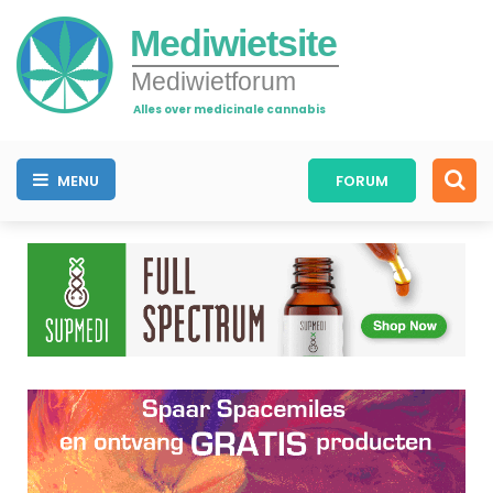
Mediwietsite
Mediwietforum
Alles over medicinale cannabis
MENU
FORUM