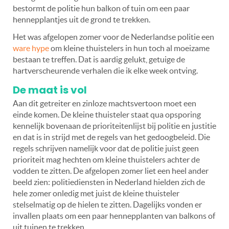
bestormt de politie hun balkon of tuin om een paar
hennepplantjes uit de grond te trekken.
Het was afgelopen zomer voor de Nederlandse politie een
ware hype
om kleine thuistelers in hun toch al moeizame
bestaan te treffen. Dat is aardig gelukt, getuige de
hartverscheurende verhalen die ik elke week ontving.
De maat is vol
Aan dit getreiter en zinloze machtsvertoon moet een
einde komen. De kleine thuisteler staat qua opsporing
kennelijk bovenaan de prioriteitenlijst bij politie en justitie
en dat is in strijd met de regels van het gedoogbeleid. Die
regels schrijven namelijk voor dat de politie juist geen
prioriteit mag hechten om kleine thuistelers achter de
vodden te zitten. De afgelopen zomer liet een heel ander
beeld zien: politiediensten in Nederland hielden zich de
hele zomer onledig met juist de kleine thuisteler
stelselmatig op de hielen te zitten. Dagelijks vonden er
invallen plaats om een paar hennepplanten van balkons of
uit tuinen te trekken.