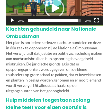
00:00
00:07
Klachten gebundeld naar Nationale
Ombudsman
Het plan is om iedere serieuze klacht te bundelen en deze
in één zaak te deponeren bij de Nationale Ombudsman.
Het verwijt luidt dat justitie en politie zich schuldig maken
aan machtsmisbruik en hun opsporingsbevoegdheid
misbruiken. De juridische grondslag is dat er
opsporingsprioriteit wordt gegeven om de kleine
thuistelers op grote schaal te pakken, dat er kweekkassen
en planten in beslag worden genomen en er nooit iemand
wordt vervolgd. Dit alles staat haaks op de
uitgangspunten van het gedoogbeleid.
Hulpmiddelen toegestaan zolang
kleine teelt voor eigen gebruik is