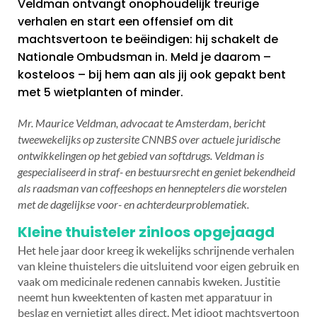
Veldman ontvangt onophoudelijk treurige
verhalen en start een offensief om dit
machtsvertoon te beëindigen: hij schakelt de
Nationale Ombudsman in. Meld je daarom –
kosteloos – bij hem aan als jij ook gepakt bent
met 5 wietplanten of minder.
Mr. Maurice Veldman, advocaat te Amsterdam, bericht
tweewekelijks op zustersite CNNBS over actuele juridische
ontwikkelingen op het gebied van softdrugs. Veldman is
gespecialiseerd in straf- en bestuursrecht en geniet bekendheid
als raadsman van coffeeshops en henneptelers die worstelen
met de dagelijkse voor- en achterdeurproblematiek.
Kleine thuisteler zinloos opgejaagd
Het hele jaar door kreeg ik wekelijks schrijnende verhalen
van kleine thuistelers die uitsluitend voor eigen gebruik en
vaak om medicinale redenen cannabis kweken. Justitie
neemt hun kweektenten of kasten met apparatuur in
beslag en vernietigt alles direct. Met idioot machtsvertoon