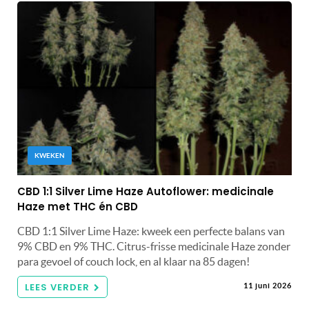
KWEKEN
CBD 1:1 Silver Lime Haze Autoflower: medicinale
Haze met THC én CBD
CBD 1:1 Silver Lime Haze: kweek een perfecte balans van
9% CBD en 9% THC. Citrus-frisse medicinale Haze zonder
para gevoel of couch lock, en al klaar na 85 dagen!
LEES VERDER
11 juni 2026