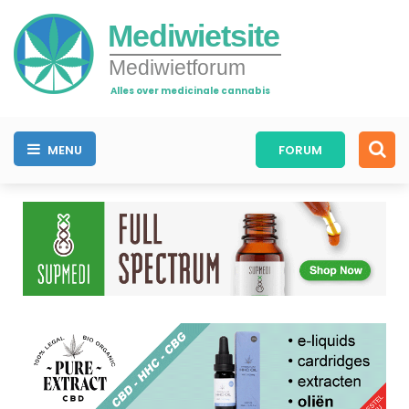
Mediwietsite
Mediwietforum
Alles over medicinale cannabis
MENU
FORUM