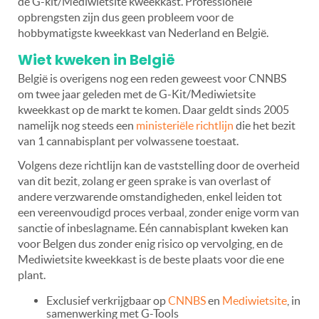
de G-kit/Mediwietsite kweekkast. Professionele
opbrengsten zijn dus geen probleem voor de
hobbymatigste kweekkast van Nederland en België.
Wiet kweken in België
België is overigens nog een reden geweest voor CNNBS
om twee jaar geleden met de G-Kit/Mediwietsite
kweekkast op de markt te komen. Daar geldt sinds 2005
namelijk nog steeds een
ministeriële richtlijn
die het bezit
van 1 cannabisplant per volwassene toestaat.
Volgens deze richtlijn kan de vaststelling door de overheid
van dit bezit, zolang er geen sprake is van overlast of
andere verzwarende omstandigheden, enkel leiden tot
een vereenvoudigd proces verbaal, zonder enige vorm van
sanctie of inbeslagname. Eén cannabisplant kweken kan
voor Belgen dus zonder enig risico op vervolging, en de
Mediwietsite kweekkast is de beste plaats voor die ene
plant.
Exclusief verkrijgbaar op
CNNBS
en
Mediwietsite
, in
samenwerking met G-Tools