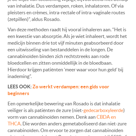
van inhalatie. Dus verdampen, roken, inhalatoren. Of via
pleisters en crèmes, intra-rectale of intra-vaginale routes
(zetpillen)”, aldus Rosado.
Van deze methoden raadt hij vooral inhaleren aan. “Het is
een kwestie van absorptie. Als je wiet inhaleert, wordt het
medicijn binnen drie tot vijf minuten geabsorbeerd door
een uitwisseling van bestanddelen in de longen. De
cannabinoïden binden zich rechtstreeks aan rode
bloedcellen en zitten onmiddellijk in de bloedbaan.
Hierdoor krijgen patiënten ‘meer waar voor hun geld’ bij
inademing”.
LEES OOK:
Zo werkt verdampen: een gids voor
beginners
Een opmerkelijke bewering van Rosado is dat inhalatie
veiliger is als patiënten de zure (niet-
gedecarboxyleerde
)
vorm van cannabinoïden nemen. Denk aan
CBDA en
THCA
. Die worden anders gemetaboliseerd dan niet-zure
cannabinoïden. Om ervoor te zorgen dat cannabinoïden