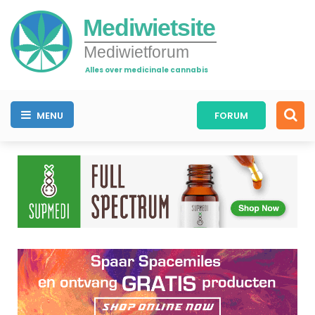
Mediwietsite
Mediwietforum
Alles over medicinale cannabis
MENU
FORUM