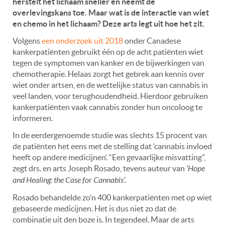
herstelt het lichaam sneller en neemt de
overlevingskans toe. Maar wat is de interactie van wiet
en chemo in het lichaam? Deze arts legt uit hoe het zit.
Volgens
een onderzoek uit 2018
onder Canadese
kankerpatiënten gebruikt één
op de acht patiënten wiet
tegen de symptomen van kanker en de bijwerkingen van
chemotherapie. Helaas zorgt het gebrek aan kennis over
wiet onder artsen, en de wettelijke status van cannabis in
veel landen, voor terughoudendheid. Hierdoor gebruiken
kankerpatiënten vaak cannabis zonder hun oncoloog te
informeren.
In de eerdergenoemde studie was slechts 15 procent van
de patiënten het eens met de stelling dat ‘cannabis invloed
heeft op andere medicijnen’. “Een gevaarlijke misvatting”,
zegt drs. en arts Joseph Rosado, tevens auteur van
‘Hope
and Healing: the Case for Cannabis’.
Rosado behandelde zo’n 400 kankerpatiënten met op wiet
gebaseerde medicijnen. Het is dus niet zo dat de
combinatie uit den boze is. In tegendeel. Maar de arts