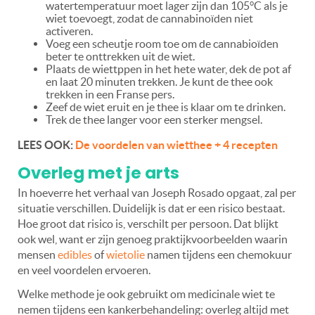
watertemperatuur moet lager zijn dan 105°C als je
wiet toevoegt, zodat de cannabinoïden niet
activeren.
Voeg een scheutje room toe om de cannabioïden
beter te onttrekken uit de wiet.
Plaats de wiettppen in het hete water, dek de pot af
en laat 20 minuten trekken. Je kunt de thee ook
trekken in een Franse pers.
Zeef de wiet eruit en je thee is klaar om te drinken.
Trek de thee langer voor een sterker mengsel.
LEES OOK:
De voordelen van wietthee + 4 recepten
Overleg met je arts
In hoeverre het verhaal van Joseph Rosado opgaat, zal per
situatie verschillen. Duidelijk is dat er een risico bestaat.
Hoe groot dat risico is, verschilt per persoon. Dat blijkt
ook wel, want er zijn genoeg praktijkvoorbeelden waarin
mensen
edibles
of
wietolie
namen tijdens een chemokuur
en veel voordelen ervoeren.
Welke methode je ook gebruikt om medicinale wiet te
nemen tijdens een kankerbehandeling: overleg altijd met