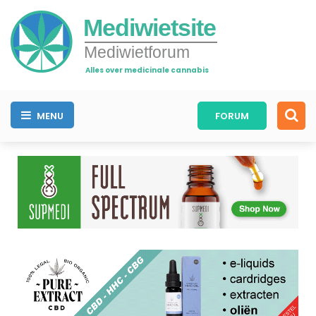
Mediwietsite
Mediwietforum
Alles over medicinale cannabis
MENU
FORUM