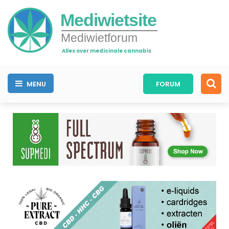
Mediwietsite
Mediwietforum
Alles over medicinale cannabis
MENU
FORUM