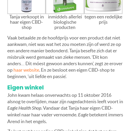
Tanja verkoopt in
inmiddels allerlei
tegen een redelijke
haar eigen CBD-
biologische
prijs
shop
producten
Vaak betaalde ze de hoofdprijs voor een product dat niet
aankwam, niet was wat het zou moeten zijn of werd ze op
een andere manier bedonderd. Tanja besefte zich dat er
misbruik werd gemaakt van zieke mensen. ‘Dit kon
anders… Dit móest gewoon anders kunnen’, zegt ze erover
op
haar website
. En ze besloot een eigen CBD-shop te
beginnen, ‘uit liefde en passie’.
Eigen winkel
John kwam helaas onverwachts op 11 oktober 2016
alsnog te overlijden, maar zijn nagedachtenis leeft voort in
Eagle Health Shop
. Vandaar dat Tanja haar eigen CBD-
winkel naar haar vader vernoemde.
Eagle
betekent immers
Arend in het engels.