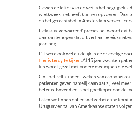
Gezien de letter van de wet is het begrijpelij
wietkweek niet heeft kunnen opvoeren. Daarb
en het gerechtshof in Amsterdam verschillen
Helaas is ‘verwarrend’ precies het woord dat 
daarom te hopen dat dit verhaal beleidsmakers 
jaar lang.
Dit werd ook wel duidelijk in de driedelige d
hier is terug te kijken
. Al 15 jaar wachten pati
lijn wordt gezet met andere medicijnen die we
Ook het zelf kunnen kweken van cannabis zou i
patiënten geven namelijk aan dat zij veel mee
beter is. Bovendien is het goedkoper dan de me
Laten we hopen dat er snel verbetering komt i
Uruguay en tal van Amerikaanse staten volgen