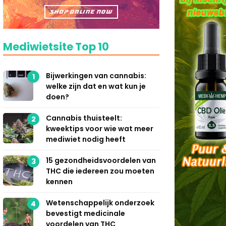
Mediwietsite Top 10
Bijwerkingen van cannabis:
1
welke zijn dat en wat kun je
doen?
Cannabis thuisteelt:
2
kweektips voor wie wat meer
mediwiet nodig heeft
15 gezondheidsvoordelen van
3
THC die iedereen zou moeten
kennen
Wetenschappelijk onderzoek
4
bevestigt medicinale
voordelen van THC