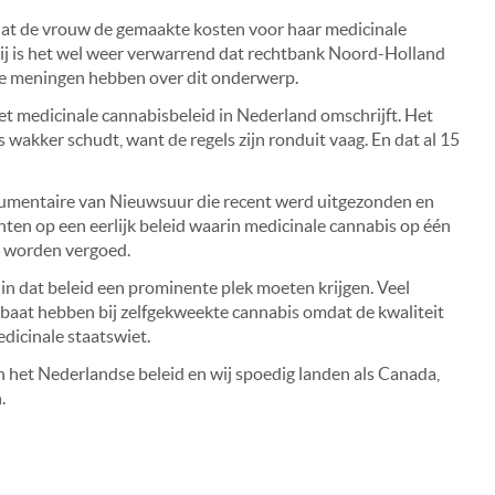
k dat de vrouw de gemaakte kosten voor haar medicinale
ij is het wel weer verwarrend dat rechtbank Noord-Holland
de meningen hebben over dit onderwerp.
het medicinale cannabisbeleid in Nederland omschrijft. Het
wakker schudt, want de regels zijn ronduit vaag. En dat al 15
ocumentaire van Nieuwsuur die recent werd uitgezonden en
ënten op een eerlijk beleid waarin medicinale cannabis op één
l worden vergoed.
n dat beleid een prominente plek moeten krijgen. Veel
r baat hebben bij zelfgekweekte cannabis omdat de kwaliteit
dicinale staatswiet.
n het Nederlandse beleid en wij spoedig landen als Canada,
.