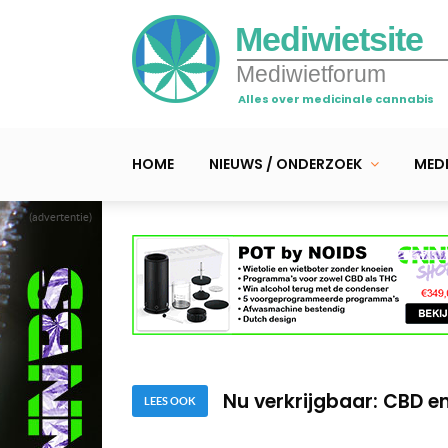
Mediwietsite
Mediwietforum
Alles over medicinale cannabis
HOME
NIEUWS / ONDERZOEK
MEDI
(advertentie)
Rendocan wil 20 miljoen
Onderzoek naar CBD bi
Nu verkrijgbaar: CBD e
LEES OOK
Rendocan wil 20 miljoen