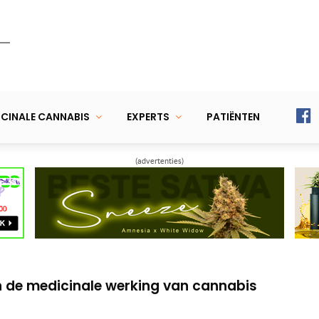
CINALE CANNABIS
EXPERTS
PATIËNTEN
(advertenties)
 euro investeren in Belgische mediwiet
j angst als symptoom van anorexia
n de medicinale werking van cannabis
 euro investeren in Belgische mediwiet