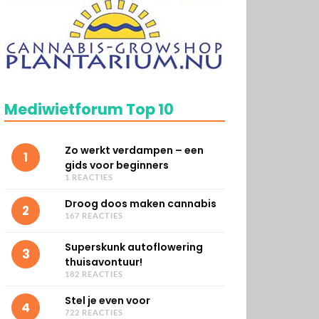
Mediwietforum Top 10
Zo werkt verdampen – een
1
gids voor beginners
1 REACTIES
Droog doos maken cannabis
2
167 REACTIES
Superskunk autoflowering
3
thuisavontuur!
182 REACTIES
Stel je even voor
4
722 REACTIES