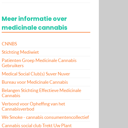
Meer informatie over
medicinale cannabis
CNNBS
Stichting Mediwiet
Patiënten Groep Medicinale Cannabis
Gebruikers
Medical Social Club(s) Suver Nuver
Bureau voor Medicinale Cannabis
Belangen Stichting Effectieve Medicinale
Cannabis
Verbond voor Opheffing van het
Cannabisverbod
We Smoke - cannabis consumentencollectief
Cannabis social club Trekt Uw Plant