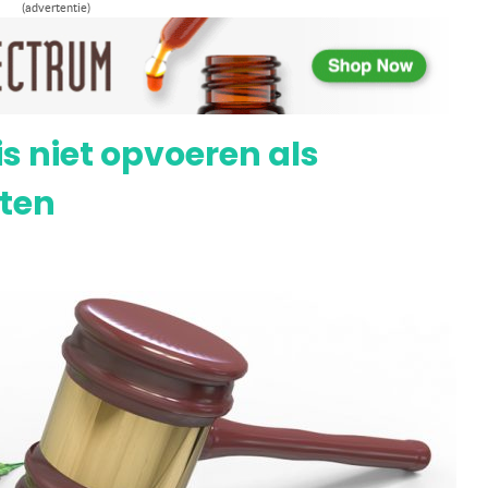
(advertentie)
j angst als symptoom van anorexia
 niet opvoeren als
sten