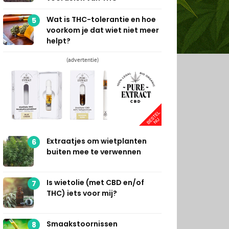
Wat is THC-tolerantie en hoe
5
voorkom je dat wiet niet meer
helpt?
(advertentie)
Extraatjes om wietplanten
6
buiten mee te verwennen
Is wietolie (met CBD en/of
7
THC) iets voor mij?
Smaakstoornissen
8