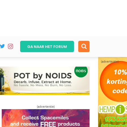
GA NAAR HET
FORUM
(advertentie)
(advertentie)