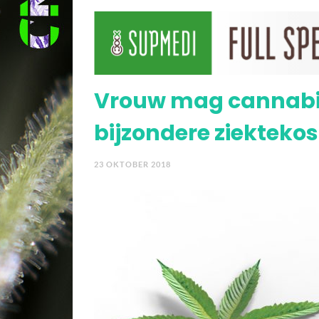
Onderzoek naar CBD bi
Vrouw mag cannabis
bijzondere ziekteko
23 OKTOBER 2018