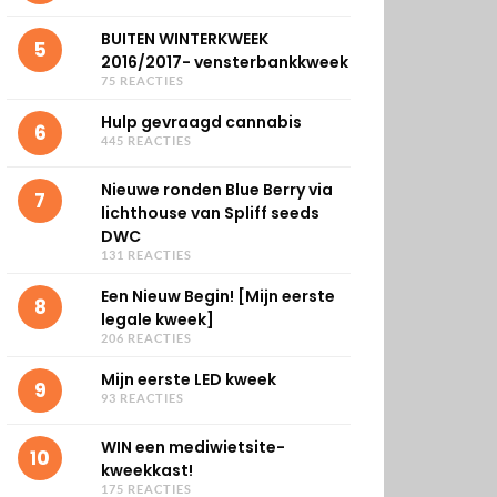
BUITEN WINTERKWEEK
5
2016/2017- vensterbankkweek
75 REACTIES
Hulp gevraagd cannabis
6
445 REACTIES
Nieuwe ronden Blue Berry via
7
lichthouse van Spliff seeds
DWC
131 REACTIES
Een Nieuw Begin! [Mijn eerste
8
legale kweek]
206 REACTIES
Mijn eerste LED kweek
9
93 REACTIES
WIN een mediwietsite-
10
kweekkast!
175 REACTIES