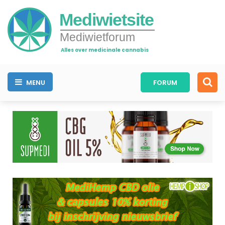
Mediwietsite
Mediwietforum
Alles over medicinale cannabis
MENU
FORUM