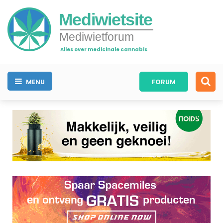
Mediwietsite
Mediwietforum
Alles over medicinale cannabis
MENU
FORUM