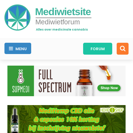
Mediwietsite
Mediwietforum
Alles over medicinale cannabis
MENU
FORUM