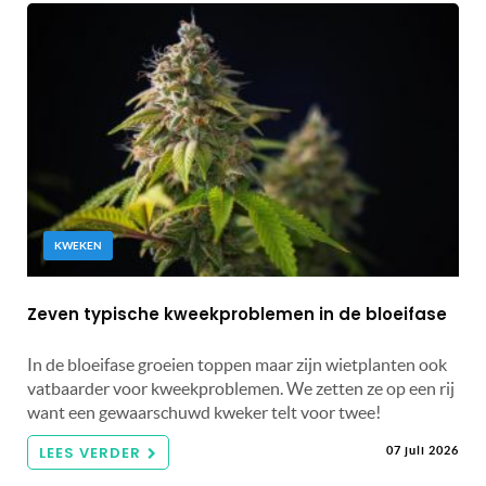
KWEKEN
Zeven typische kweekproblemen in de bloeifase
In de bloeifase groeien toppen maar zijn wietplanten ook
vatbaarder voor kweekproblemen. We zetten ze op een rij
want een gewaarschuwd kweker telt voor twee!
LEES VERDER
07 juli 2026