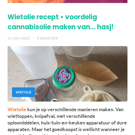
Wietolie recept • voordelig
cannabisolie maken van… hasj!
21 JULI 2022
5 REACTIES
WIETOLIE
Wietolie
kun je op verschillende manieren maken. Van
wiettoppen, knipafval, met verschillende
oplosmiddelen, huis-tuin-en-keuken apparatuur of dure
apparaten. Maar het goedkoopst is wellicht wanneer je