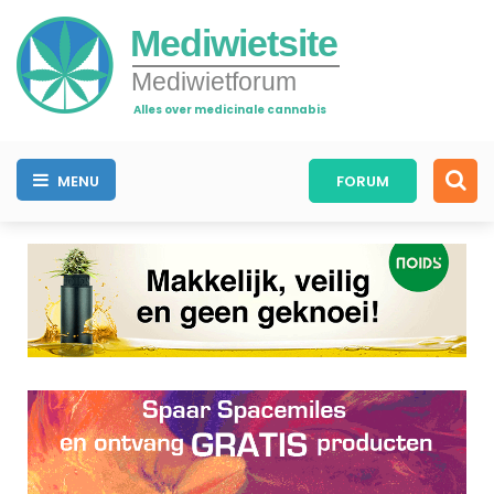
Mediwietsite
Mediwietforum
Alles over medicinale cannabis
MENU
FORUM