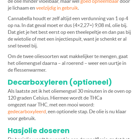
de olie minder vloeibaar, maar wel
goed opneembaar
door
je lichaam en
veelzijdig in gebruik
.
Cannabella houdt er zelf altijd een verdunning van 1 op 4
op na. In dat geval moet er dus (4×2,27=) 9,08 mL olie bij.
Dat giet je het best eerst op een theelepeltje en dan pas bij
de wietolie of met een injectiespuit, want je schenkt er al
snel teveel bij.
Om de twee oliesoorten wat makkelijker te mengen, gaat
het oliemengsel daarna – al roerend – weer een uurtje in
de flessenwarmer.
Decarboxyleren (optioneel)
Als laatste zet ik het oliemengsel 30 minuten in de oven op
120 graden Celsius. Hiermee wordt de THCa
omgezet naar THC, met een mooi woord:
gedecarboxyleerd
, een optionele stap. De olie is nu klaar
voor gebruik.
Hasjolie doseren