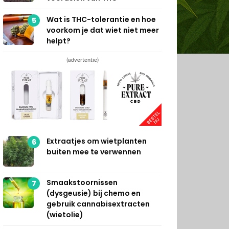
Wat is THC-tolerantie en hoe
5
voorkom je dat wiet niet meer
helpt?
(advertentie)
Extraatjes om wietplanten
6
buiten mee te verwennen
Smaakstoornissen
7
(dysgeusie) bij chemo en
gebruik cannabisextracten
(wietolie)