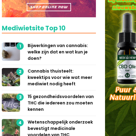
Mediwietsite Top 10
Bijwerkingen van cannabis:
1
welke zijn dat en wat kun je
doen?
Cannabis thuisteelt:
2
kweektips voor wie wat meer
mediwiet nodig heeft
15 gezondheidsvoordelen van
3
THC die iedereen zou moeten
kennen
Wetenschappelijk onderzoek
4
bevestigt medicinale
voordelen van THC