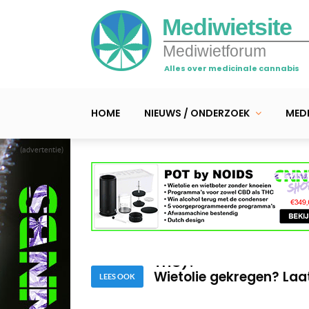
Mediwietsite
Mediwietforum
Alles over medicinale cannabis
HOME
NIEUWS / ONDERZOEK
MEDI
(advertentie)
Wietolie met terpenen a
Nederlandse video >> Ku
THC)?
Wietolie gekregen? Laat
LEES OOK
Wietolie met terpenen a