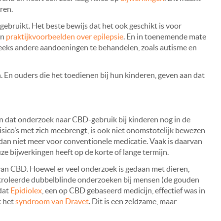
ren.
bruikt. Het beste bewijs dat het ook geschikt is voor
en
praktijkvoorbeelden over epilepsie
. En in toenemende mate
eks andere aandoeningen te behandelen, zoals autisme en
 En ouders die het toedienen bij hun kinderen, geven aan dat
zijn dat onderzoek naar CBD-gebruik bij kinderen nog in de
sico’s met zich meebrengt, is ook niet onomstotelijk bewezen
 al dan niet meer voor conventionele medicatie. Vaak is daarvan
ze bijwerkingen heeft op de korte of lange termijn.
 van CBD. Hoewel er veel onderzoek is gedaan met dieren,
roleerde dubbelblinde onderzoeken bij mensen (de gouden
 dat
Epidiolex
, een op CBD gebaseerd medicijn, effectief was in
t het
syndroom van Dravet
. Dit is een zeldzame, maar