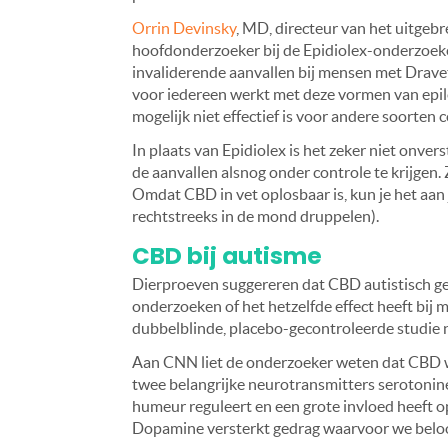
Orrin Devinsky
, MD, directeur van het uitge
hoofdonderzoeker bij de Epidiolex-onderzoeken
invaliderende aanvallen bij mensen met Dravet
voor iedereen werkt met deze vormen van ep
mogelijk niet effectief is voor andere soorten 
In plaats van Epidiolex is het zeker niet onv
de aanvallen alsnog onder controle te krijgen.
Omdat CBD in vet oplosbaar is, kun je het aan 
rechtstreeks in de mond druppelen).
CBD bij autisme
Dierproeven suggereren dat CBD autistisch 
onderzoeken of het hetzelfde effect heeft bij 
dubbelblinde, placebo-gecontroleerde studie n
Aan CNN liet de onderzoeker weten dat CBD w
twee belangrijke neurotransmitters serotonin
humeur reguleert en een grote invloed heeft o
Dopamine versterkt gedrag waarvoor we bel