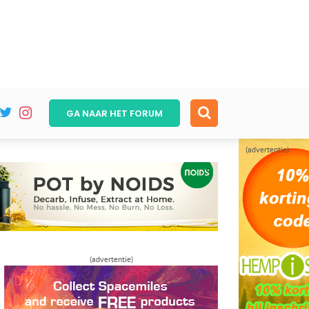
GA NAAR HET
FORUM
(advertentie)
(advertentie)