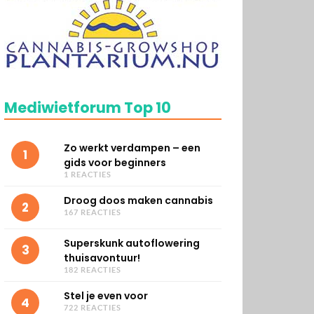
Mediwietforum Top 10
Zo werkt verdampen – een
1
gids voor beginners
1 REACTIES
Droog doos maken cannabis
2
167 REACTIES
Superskunk autoflowering
3
thuisavontuur!
182 REACTIES
Stel je even voor
4
722 REACTIES