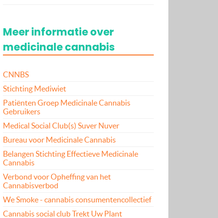
Meer informatie over
medicinale cannabis
CNNBS
Stichting Mediwiet
Patiënten Groep Medicinale Cannabis
Gebruikers
Medical Social Club(s) Suver Nuver
Bureau voor Medicinale Cannabis
Belangen Stichting Effectieve Medicinale
Cannabis
Verbond voor Opheffing van het
Cannabisverbod
We Smoke - cannabis consumentencollectief
Cannabis social club Trekt Uw Plant