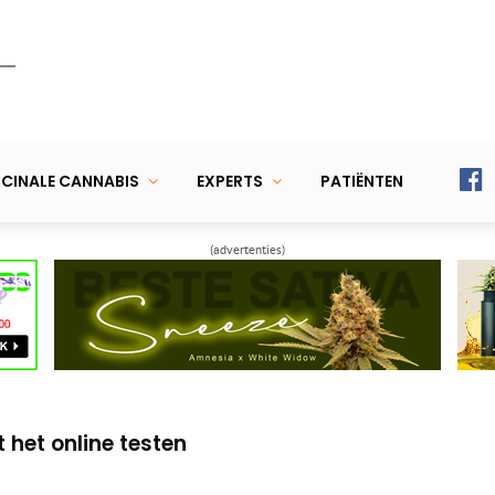
CINALE CANNABIS
EXPERTS
PATIËNTEN
(advertenties)
anvullen voor een specifiek effect
n je duizelig worden van wietolie (met
 het online testen
anvullen voor een specifiek effect