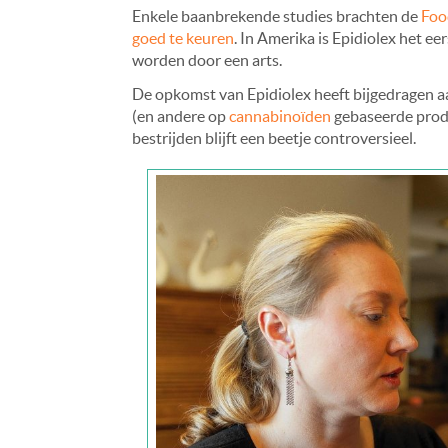
Enkele baanbrekende studies brachten de
Foo
goed te keuren
. In Amerika is Epidiolex het 
worden door een arts.
De opkomst van Epidiolex heeft bijgedragen a
(en andere op
cannabinoïden
gebaseerde produ
bestrijden blijft een beetje controversieel.