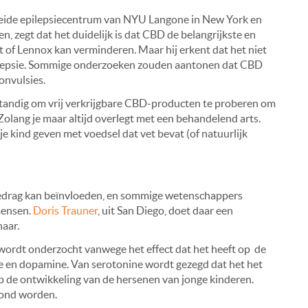
breide epilepsiecentrum van NYU Langone in New York en
, zegt dat het duidelijk is dat CBD de belangrijkste en
 of Lennox kan verminderen. Maar hij erkent dat het niet
ilepsie. Sommige onderzoeken zouden aantonen dat CBD
convulsies.
erstandig om vrij verkrijgbare CBD-producten te proberen om
 Zolang je maar altijd overlegt met een behandelend arts.
je kind geven met voedsel dat vet bevat (of natuurlijk
gedrag kan beïnvloeden, en sommige wetenschappers
mensen.
Doris Trauner
, uit San Diego, doet daar een
aar.
ordt onderzocht vanwege het effect dat het heeft op de
e en dopamine. Van serotonine wordt gezegd dat het het
p de ontwikkeling van de hersenen van jonge kinderen.
oond worden.