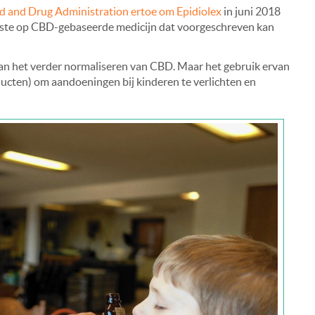
d and Drug Administration ertoe om Epidiolex
in juni 2018
eerste op CBD-gebaseerde medicijn dat voorgeschreven kan
an het verder normaliseren van CBD. Maar het gebruik ervan
cten) om aandoeningen bij kinderen te verlichten en