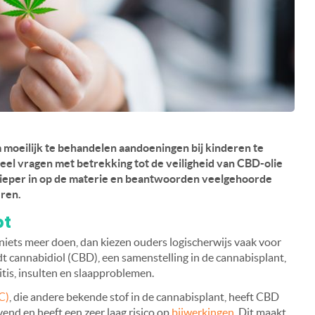
moeilijk te behandelen aandoeningen bij kinderen te
 veel vragen met betrekking tot de veiligheid van CBD-olie
 dieper in op de materie en beantwoorden veelgehoorde
ren.
pt
an niets meer doen, dan kiezen ouders logischerwijs vaak voor
t cannabidiol (CBD), een samenstelling in de cannabisplant,
ritis, insulten en slaapproblemen.
C)
, die andere bekende stof in de cannabisplant, heeft CBD
vend en heeft een zeer laag risico op
bijwerkingen
. Dit maakt