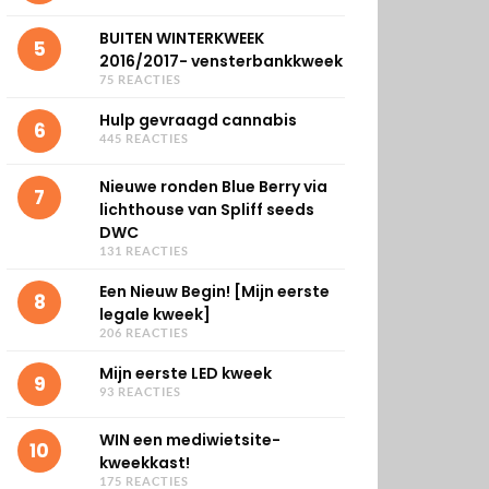
BUITEN WINTERKWEEK
5
2016/2017- vensterbankkweek
75 REACTIES
Hulp gevraagd cannabis
6
445 REACTIES
Nieuwe ronden Blue Berry via
7
lichthouse van Spliff seeds
DWC
131 REACTIES
Een Nieuw Begin! [Mijn eerste
8
legale kweek]
206 REACTIES
Mijn eerste LED kweek
9
93 REACTIES
WIN een mediwietsite-
10
kweekkast!
175 REACTIES