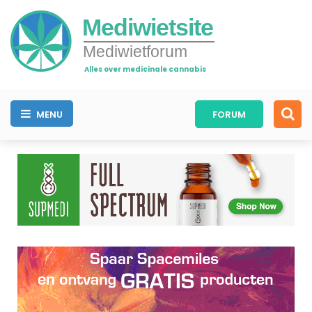
Mediwietsite
Mediwietforum
Alles over medicinale cannabis
MENU
FORUM