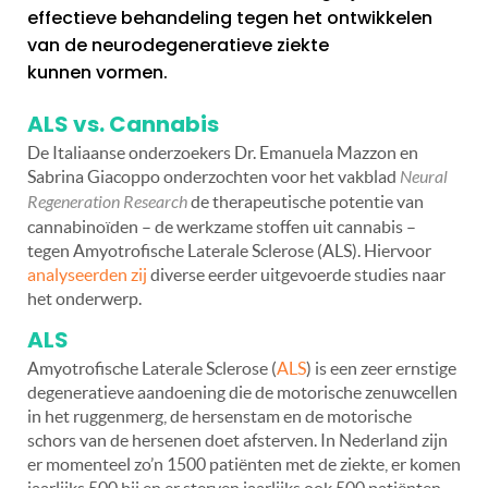
effectieve behandeling tegen het ontwikkelen
van de neurodegeneratieve ziekte
kunnen vormen.
ALS vs. Cannabis
De Italiaanse onderzoekers Dr. Emanuela Mazzon en
Sabrina Giacoppo onderzochten voor het vakblad
Neural
Regeneration Research
de therapeutische potentie van
cannabinoïden – de werkzame stoffen uit cannabis –
tegen Amyotrofische Laterale Sclerose (ALS). Hiervoor
analyseerden zij
diverse eerder uitgevoerde studies naar
het onderwerp.
ALS
Amyotrofische Laterale Sclerose (
ALS
) is een zeer ernstige
degeneratieve aandoening die de motorische zenuwcellen
in het ruggenmerg, de hersenstam en de motorische
schors van de hersenen doet afsterven. In Nederland zijn
er momenteel zo’n 1500 patiënten met de ziekte, er komen
jaarlijks 500 bij en er sterven jaarlijks ook 500 patiënten