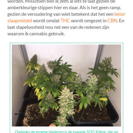
worden. Misschien ben ik zelfs al íets te laat gezien de
amberkleurige stippen hier en daar. Als is het geen ramp,
gezien de veroudering van wiet betekent dat het een
beter
slaapmiddel
wordt omdat
THC
wordt omgezet in
CBN
. En
laat slapeloosheid nou net een van de redenen zijn
waarom ik cannabis gebruik.
Ondanks de groene bladeren is de tweede SOG Killing, die op