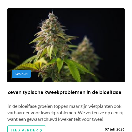
KWEKEN
Zeven typische kweekproblemen in de bloeifase
In de bloeifase groeien toppen maar zijn wietplanten ook
vatbaarder voor kweekproblemen. We zetten ze op een rij
want een gewaarschuwd kweker telt voor twee!
LEES VERDER
07 juli 2026