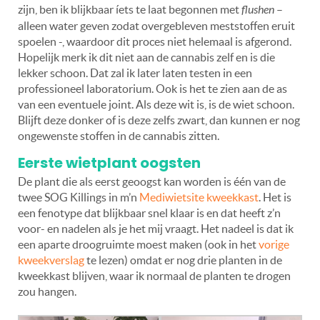
zijn, ben ik blijkbaar íets te laat begonnen met
flushen
–
alleen water geven zodat overgebleven meststoffen eruit
spoelen -, waardoor dit proces niet helemaal is afgerond.
Hopelijk merk ik dit niet aan de cannabis zelf en is die
lekker schoon. Dat zal ik later laten testen in een
professioneel laboratorium. Ook is het te zien aan de as
van een eventuele joint. Als deze wit is, is de wiet schoon.
Blijft deze donker of is deze zelfs zwart, dan kunnen er nog
ongewenste stoffen in de cannabis zitten.
Eerste wietplant oogsten
De plant die als eerst geoogst kan worden is één van de
twee SOG Killings in m’n
Mediwietsite kweekkast
. Het is
een fenotype dat blijkbaar snel klaar is en dat heeft z’n
voor- en nadelen als je het mij vraagt. Het nadeel is dat ik
een aparte droogruimte moest maken (ook in het
vorige
kweekverslag
te lezen) omdat er nog drie planten in de
kweekkast blijven, waar ik normaal de planten te drogen
zou hangen.