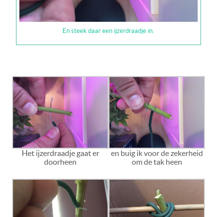
En steek daar een ijzerdraadje in.
Het ijzerdraadje gaat er
en buig ik voor de zekerheid
doorheen
om de tak heen