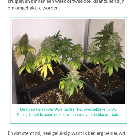
kruipen en binnen een week of twee ook klaar zullen zijn
om omgehakt te worden.
De twee Pineapple OG’s (achter het overgebleven SOG
Killing-takje) kruipen ook naar het eind van de bloeiperiode.
En dat stemt mij heel gelukkig, want ik ben erg benieuwd