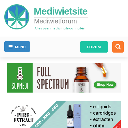
Mediwietsite
Mediwietforum
Alles over medicinale cannabis
MENU
FORUM