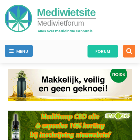
Mediwietsite
Mediwietforum
Alles over medicinale cannabis
MENU
FORUM