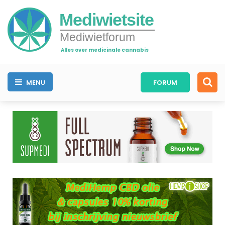
Mediwietsite
Mediwietforum
Alles over medicinale cannabis
MENU
FORUM