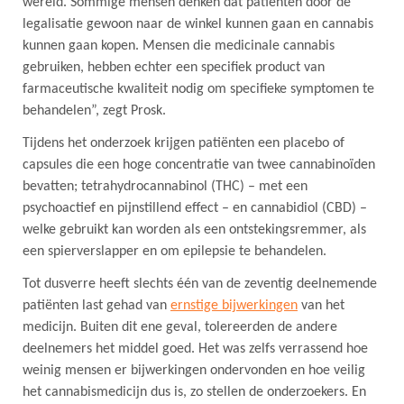
wereld. Sommige mensen denken dat patiënten door de
legalisatie gewoon naar de winkel kunnen gaan en cannabis
kunnen gaan kopen. Mensen die medicinale cannabis
gebruiken, hebben echter een specifiek product van
farmaceutische kwaliteit nodig om specifieke symptomen te
behandelen”, zegt Prosk.
Tijdens het onderzoek krijgen patiënten een placebo of
capsules die een hoge concentratie van twee cannabinoïden
bevatten; tetrahydrocannabinol (THC) – met een
psychoactief en pijnstillend effect – en cannabidiol (CBD) –
welke gebruikt kan worden als een ontstekingsremmer, als
een spierverslapper en om epilepsie te behandelen.
Tot dusverre heeft slechts één van de zeventig deelnemende
patiënten last gehad van
ernstige bijwerkingen
van het
medicijn. Buiten dit ene geval, tolereerden de andere
deelnemers het middel goed. Het was zelfs verrassend hoe
weinig mensen er bijwerkingen ondervonden en hoe veilig
het cannabismedicijn dus is, zo stellen de onderzoekers. En