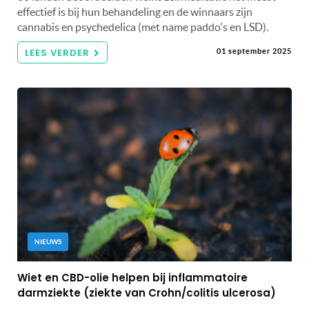
effectief is bij hun behandeling en de winnaars zijn
cannabis en psychedelica (met name paddo's en LSD).
LEES VERDER
01 september 2025
NIEUWS
Wiet en CBD-olie helpen bij inflammatoire
darmziekte (ziekte van Crohn/colitis ulcerosa)