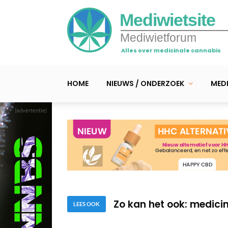
Mediwietsite
Mediwietforum
Alles over medicinale cannabis
HOME
NIEUWS / ONDERZOEK
MEDI
(advertentie)
Medicinale cannabis 
Mediwiet filmweek – “
Zo kan het ook: medici
LEES OOK
Medicinale cannabis 