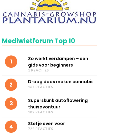
Mediwietforum Top 10
Zo werkt verdampen – een
1
gids voor beginners
1 REACTIES
Droog doos maken cannabis
2
167 REACTIES
Superskunk autoflowering
3
thuisavontuur!
182 REACTIES
Stel je even voor
4
722 REACTIES