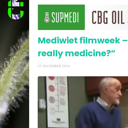
Mediwiet filmweek – “
Mediwiet filmweek – 
really medicine?”
27 DECEMBER 2016