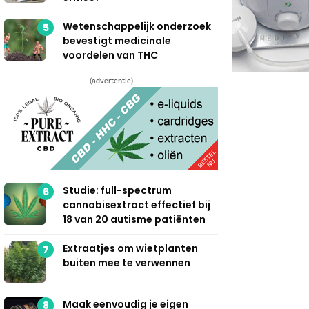
Wetenschappelijk onderzoek
5
bevestigt medicinale
voordelen van THC
(advertentie)
Studie: full-spectrum
6
cannabisextract effectief bij
18 van 20 autisme patiënten
Extraatjes om wietplanten
7
buiten mee te verwennen
Maak eenvoudig je eigen
8