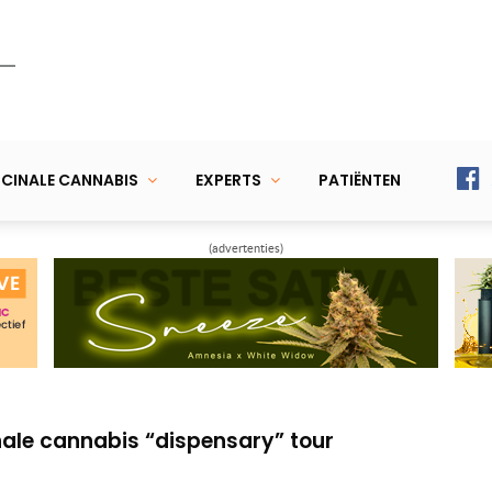
CINALE CANNABIS
EXPERTS
PATIËNTEN
(advertenties)
van Tommy Chong
Weed”
nale cannabis “dispensary” tour
van Tommy Chong