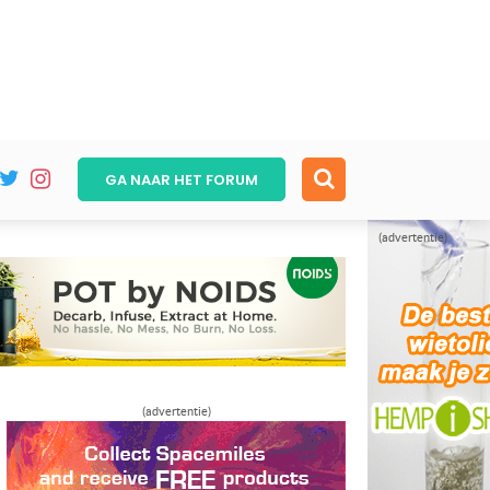
GA NAAR HET
FORUM
(advertentie)
(advertentie)