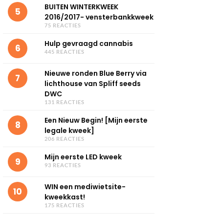
BUITEN WINTERKWEEK
5
2016/2017- vensterbankkweek
75 REACTIES
Hulp gevraagd cannabis
6
445 REACTIES
Nieuwe ronden Blue Berry via
7
lichthouse van Spliff seeds
DWC
131 REACTIES
Een Nieuw Begin! [Mijn eerste
8
legale kweek]
206 REACTIES
Mijn eerste LED kweek
9
93 REACTIES
WIN een mediwietsite-
10
kweekkast!
175 REACTIES