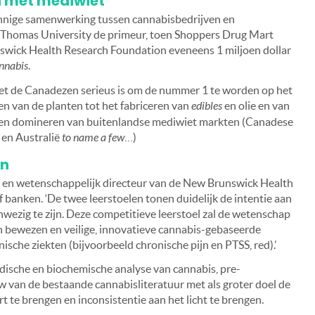
jn met mediwiet
n innige samenwerking tussen cannabisbedrijven en
t. Thomas University de primeur, toen Shoppers Drug Mart
swick Health Research Foundation eveneens 1 miljoen dollar
nnabis
.
het de Canadezen serieus is om de nummer 1 te worden op het
n van de planten tot het fabriceren van
edibles
en olie en van
n en domineren van buitenlandse mediwiet markten (Canadese
ë en Australië
to name a few
…)
en
O en wetenschappelijk directeur van de New Brunswick Health
 banken. ‘De twee leerstoelen tonen duidelijk de intentie aan
nwezig te zijn. Deze competitieve leerstoel zal de wetenschap
n bewezen en veilige, innovatieve cannabis-gebaseerde
ische ziekten (bijvoorbeeld chronische pijn en PTSS, red).’
dische en biochemische analyse van cannabis, pre-
ew van de bestaande cannabisliteratuur met als groter doel de
 te brengen en inconsistentie aan het licht te brengen.