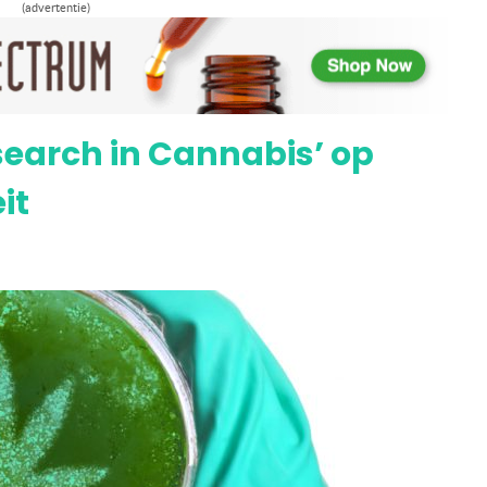
(advertentie)
aar vergoeding medicinale cannabis
search in Cannabis’ op
it