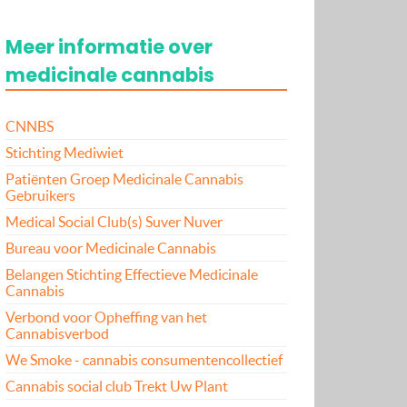
Meer informatie over
medicinale cannabis
CNNBS
Stichting Mediwiet
Patiënten Groep Medicinale Cannabis
Gebruikers
Medical Social Club(s) Suver Nuver
Bureau voor Medicinale Cannabis
Belangen Stichting Effectieve Medicinale
Cannabis
Verbond voor Opheffing van het
Cannabisverbod
We Smoke - cannabis consumentencollectief
Cannabis social club Trekt Uw Plant