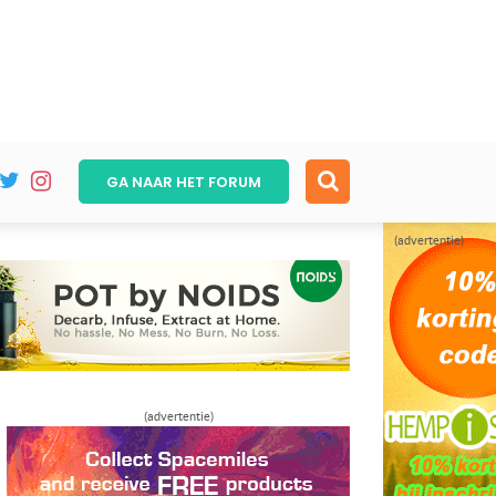
GA NAAR HET
FORUM
(advertentie)
(advertentie)