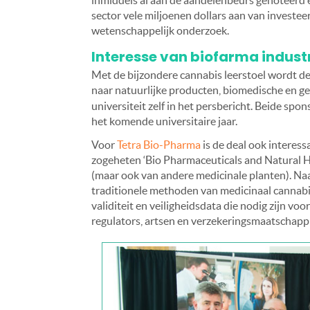
inmiddels al aan de aandelenbeurs genoteerd en
sector vele miljoenen dollars aan van investee
wetenschappelijk onderzoek.
Interesse van biofarma indust
Met de bijzondere cannabis leerstoel wordt de
naar natuurlijke producten, biomedische en g
universiteit zelf in het persbericht. Beide spo
het komende universitaire jaar.
Voor
Tetra Bio-Pharma
is de deal ook interess
zogeheten ‘Bio Pharmaceuticals and Natural H
(maar ook van andere medicinale planten). Naa
traditionele methoden van medicinaal cannab
validiteit en veiligheidsdata die nodig zijn vo
regulators, artsen en verzekeringsmaatschappi