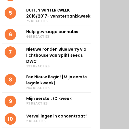
BUITEN WINTERKWEEK
5
2016/2017- vensterbankkweek
75 REACTIES
Hulp gevraagd cannabis
6
445 REACTIES
Nieuwe ronden Blue Berry via
7
lichthouse van Spliff seeds
DWC
131 REACTIES
Een Nieuw Begin! [Mijn eerste
8
legale kweek]
206 REACTIES
Mijn eerste LED kweek
9
93 REACTIES
Vervuilingen in concentraat?
10
2 REACTIES