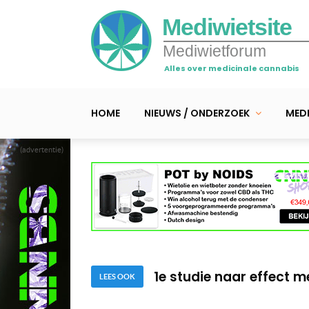
Mediwietsite
Mediwietforum
Alles over medicinale cannabis
HOME
NIEUWS / ONDERZOEK
MEDI
(advertentie)
Mr. Veldman – Waarom j
negeert
Kabinet kijkt (toch) n
1e studie naar effect m
LEES OOK
Mr. Veldman – Waarom j