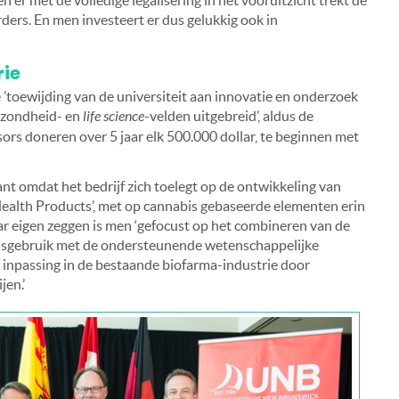
 er met de volledige legalisering in het vooruitzicht trekt de
rders. En men investeert er dus gelukkig ook in
rie
 ’toewijding van de universiteit aan innovatie en onderzoek
ezondheid- en
life science
-velden uitgebreid’, aldus de
nsors doneren over 5 jaar elk 500.000 dollar, te beginnen met
ant omdat het bedrijf zich toelegt op de ontwikkeling van
ealth Products’, met op cannabis gebaseerde elementen erin
r eigen zeggen is men ‘gefocust op het combineren van de
isgebruik met de ondersteunende wetenschappelijke
or inpassing in de bestaande biofarma-industrie door
jen.’