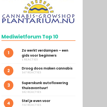
Mediwietforum Top 10
Zo werkt verdampen – een
1
gids voor beginners
1 REACTIES
Droog doos maken cannabis
2
167 REACTIES
Superskunk autoflowering
3
thuisavontuur!
182 REACTIES
Stel je even voor
4
722 REACTIES