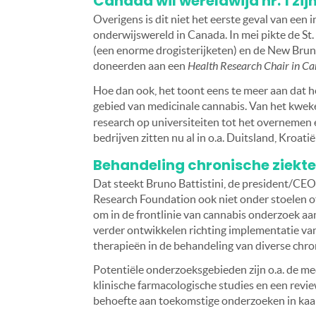
Canada wil wereldwijd nr. 1 zi
Overigens is dit niet het eerste geval van ee
onderwijswereld in Canada. In mei pikte de S
(een enorme drogisterijketen) en de New Brun
doneerden aan een
Health Research Chair in Ca
Hoe dan ook, het toont eens te meer aan dat 
gebied van medicinale cannabis. Van het kweke
research op universiteiten tot het overneme
bedrijven zitten nu al in o.a. Duitsland, Kroati
Behandeling chronische ziekt
Dat steekt Bruno Battistini, de president/CE
Research Foundation ook niet onder stoelen of
om in de frontlinie van cannabis onderzoek aa
verder ontwikkelen richting implementatie va
therapieën in de behandeling van diverse chron
Potentiële onderzoeksgebieden zijn o.a. de me
klinische farmacologische studies en een revi
behoefte aan toekomstige onderzoeken in kaart