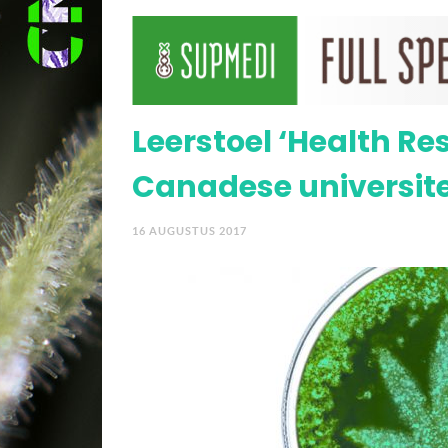
negeert
Kabinet kijkt (toch) n
Leerstoel ‘Health Re
Canadese universite
16 AUGUSTUS 2017