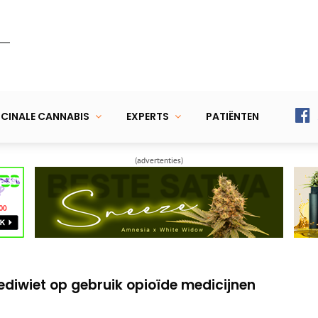
CINALE CANNABIS
EXPERTS
PATIËNTEN
(advertenties)
ustitie (verboden) medicinale wietolie
aar vergoeding medicinale cannabis
ediwiet op gebruik opioïde medicijnen
ustitie (verboden) medicinale wietolie