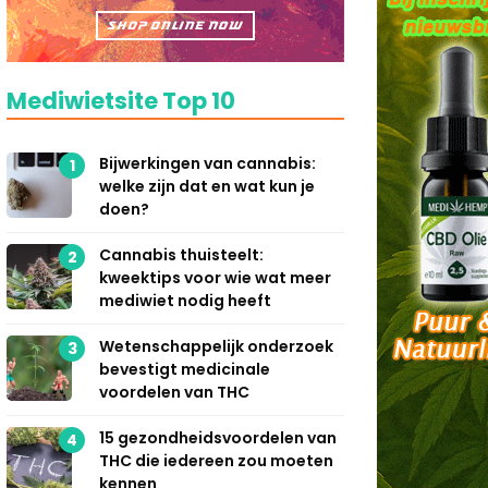
Mediwietsite Top 10
Bijwerkingen van cannabis:
1
welke zijn dat en wat kun je
doen?
Cannabis thuisteelt:
2
kweektips voor wie wat meer
mediwiet nodig heeft
Wetenschappelijk onderzoek
3
bevestigt medicinale
voordelen van THC
15 gezondheidsvoordelen van
4
THC die iedereen zou moeten
kennen