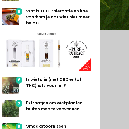
Wat is THC-tolerantie en hoe
5
voorkom je dat wiet niet meer
helpt?
(advertentie)
Is wietolie (met CBD en/of
6
THC) iets voor mij?
Extraatjes om wietplanten
7
buiten mee te verwennen
Smaakstoornissen
8