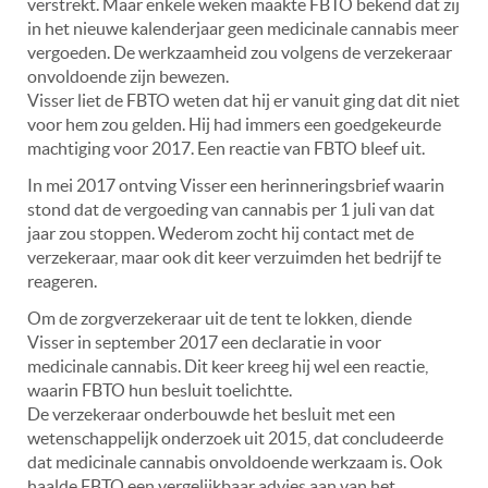
verstrekt. Maar enkele weken maakte FBTO bekend dat zij
in het nieuwe kalenderjaar geen medicinale cannabis meer
vergoeden. De werkzaamheid zou volgens de verzekeraar
onvoldoende zijn bewezen.
Visser liet de FBTO weten dat hij er vanuit ging dat dit niet
voor hem zou gelden. Hij had immers een goedgekeurde
machtiging voor 2017. Een reactie van FBTO bleef uit.
In mei 2017 ontving Visser een herinneringsbrief waarin
stond dat de vergoeding van cannabis per 1 juli van dat
jaar zou stoppen. Wederom zocht hij contact met de
verzekeraar, maar ook dit keer verzuimden het bedrijf te
reageren.
Om de zorgverzekeraar uit de tent te lokken, diende
Visser in september 2017 een declaratie in voor
medicinale cannabis. Dit keer kreeg hij wel een reactie,
waarin FBTO hun besluit toelichtte.
De verzekeraar onderbouwde het besluit met een
wetenschappelijk onderzoek uit 2015, dat concludeerde
dat medicinale cannabis onvoldoende werkzaam is. Ook
haalde FBTO een vergelijkbaar advies aan van het