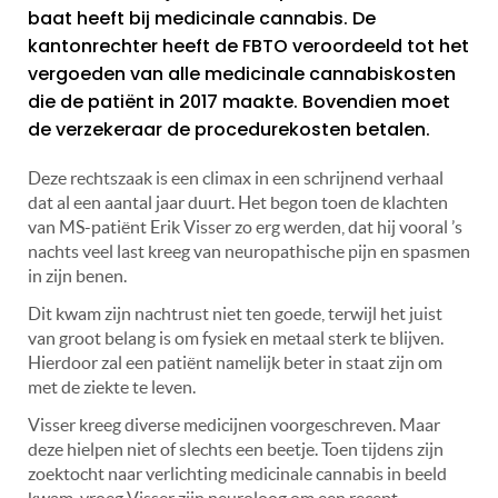
baat heeft bij medicinale cannabis. De
kantonrechter heeft de FBTO veroordeeld tot het
vergoeden van alle medicinale cannabiskosten
die de patiënt in 2017 maakte. Bovendien moet
de verzekeraar de procedurekosten betalen.
Deze rechtszaak is een climax in een schrijnend verhaal
dat al een aantal jaar duurt. Het begon toen de klachten
van MS-patiënt Erik Visser zo erg werden, dat hij vooral ’s
nachts veel last kreeg van neuropathische pijn en spasmen
in zijn benen.
Dit kwam zijn nachtrust niet ten goede, terwijl het juist
van groot belang is om fysiek en metaal sterk te blijven.
Hierdoor zal een patiënt namelijk beter in staat zijn om
met de ziekte te leven.
Visser kreeg diverse medicijnen voorgeschreven. Maar
deze hielpen niet of slechts een beetje. Toen tijdens zijn
zoektocht naar verlichting medicinale cannabis in beeld
kwam, vroeg Visser zijn neuroloog om een recept.