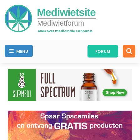
Mediwietsite
Mediwietforum
Alles over medicinale cannabis
MENU
FORUM