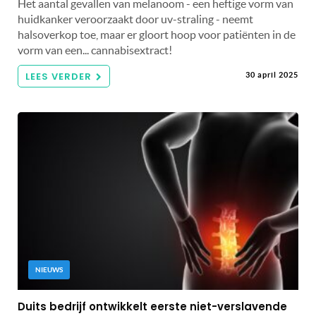
Het aantal gevallen van melanoom - een heftige vorm van
huidkanker veroorzaakt door uv-straling - neemt
halsoverkop toe, maar er gloort hoop voor patiënten in de
vorm van een... cannabisextract!
LEES VERDER
30 april 2025
NIEUWS
Duits bedrijf ontwikkelt eerste niet-verslavende