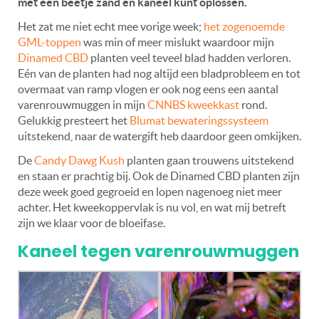
met een beetje zand en kaneel kunt oplossen.
Het zat me niet echt mee vorige week;
het zogenoemde
GML-toppen
was min of meer mislukt waardoor mijn
Dinamed CBD
planten veel teveel blad hadden verloren.
Eén van de planten had nog altijd een bladprobleem en tot
overmaat van ramp vlogen er ook nog eens een aantal
varenrouwmuggen in mijn
CNNBS kweekkast
rond.
Gelukkig presteert het
Blumat bewateringssysteem
uitstekend, naar de watergift heb daardoor geen omkijken.
De
Candy Dawg Kush
planten gaan trouwens uitstekend
en staan er prachtig bij. Ook de Dinamed CBD planten zijn
deze week goed gegroeid en lopen nagenoeg niet meer
achter. Het kweekoppervlak is nu vol, en wat mij betreft
zijn we klaar voor de bloeifase.
Kaneel tegen varenrouwmuggen