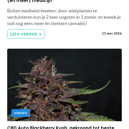
(én meer) medicijn
Buiten mediwiet kweken: door wietplanten te
verduisteren kun je 2 keer oogsten in 1 zomer, en kweek je
ook nog eens meer én sterkere cannabis!
LEES VERDER
13 mei 2026
KWEKEN
CBD Auto Blackberry Kush, gekroond tot beste