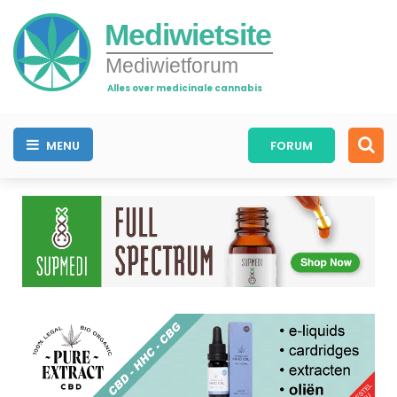
Mediwietsite
Mediwietforum
Alles over medicinale cannabis
MENU
FORUM