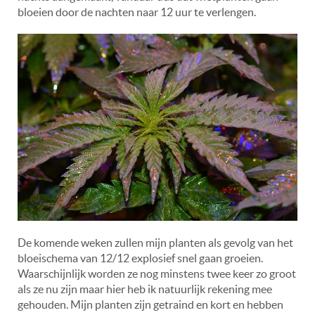
bloeien door de nachten naar 12 uur te verlengen.
De komende weken zullen mijn planten als gevolg van het
bloeischema van 12/12 explosief snel gaan groeien.
Waarschijnlijk worden ze nog minstens twee keer zo groot
als ze nu zijn maar hier heb ik natuurlijk rekening mee
gehouden. Mijn planten zijn getraind en kort en hebben