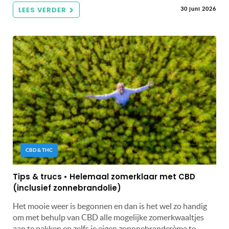
LEES VERDER
30 juni 2026
CBD & THC
Tips & trucs • Helemaal zomerklaar met CBD
(inclusief zonnebrandolie)
Het mooie weer is begonnen en dan is het wel zo handig
om met behulp van CBD alle mogelijke zomerkwaaltjes
aan te pakken en zelfs je eigen zonnnebrandcrème te