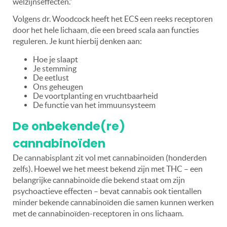
welzijnseffecten.”
Volgens dr. Woodcock heeft het ECS een reeks receptoren
door het hele lichaam, die een breed scala aan functies
reguleren. Je kunt hierbij denken aan:
Hoe je s
laapt
Je s
temming
De e
etlust
Ons g
eheugen
De v
oortplanting en vruchtbaarheid
D
e functie van het immuunsysteem
De onbekende(re)
cannabinoïden
De cannabisplant zit vol met cannabinoïden (honderden
zelfs). Hoewel we het meest bekend zijn met THC – een
belangrijke cannabinoïde die bekend staat om zijn
psychoactieve effecten – bevat cannabis ook tientallen
minder bekende cannabinoïden die samen kunnen werken
met de cannabinoïden-receptoren in ons lichaam.