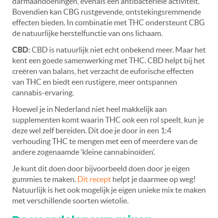
darmaandoeningen, evenals een antibacteriële activiteit
.
Bovendien kan CBG rustgevende, ontstekingsremmende
effecten bieden. In combinatie met THC ondersteunt CBG
de natuurlijke herstelfunctie van ons lichaam.
CBD:
CBD is natuurlijk niet echt onbekend meer. Maar het
kent een goede samenwerking met THC. CBD helpt bij het
creëren van balans, het verzacht de euforische effecten
van THC en biedt een rustigere, meer ontspannen
cannabis-ervaring.
Hoewel je in Nederland niet heel makkelijk aan
supplementen komt waarin THC ook een rol speelt, kun je
deze wel zelf bereiden. Dit doe je door in een 1:4
verhouding THC te mengen met een of meerdere van de
andere zogenaamde ‘kleine cannabinoïden’.
Je kunt dit doen door bijvoorbeeld doen door je eigen
gummies te maken.
Dit recept
helpt je daarmee op weg!
Natuurlijk is het ook mogelijk je eigen unieke mix te maken
met verschillende soorten wietolie.