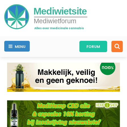
Mediwietsite
Mediwietforum
Alles over medicinale cannabis
MENU
FORUM