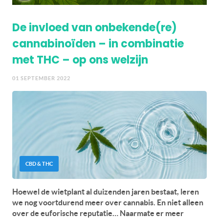
De invloed van onbekende(re)
cannabinoïden – in combinatie
met THC – op ons welzijn
01 SEPTEMBER 2022
CBD & THC
Hoewel de wietplant al duizenden jaren bestaat, leren
we nog voortdurend meer over cannabis. En niet alleen
over de euforische reputatie… Naarmate er meer