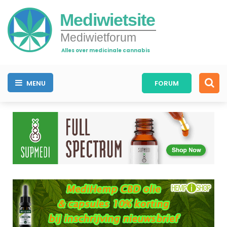
Mediwietsite
Mediwietforum
Alles over medicinale cannabis
MENU
FORUM