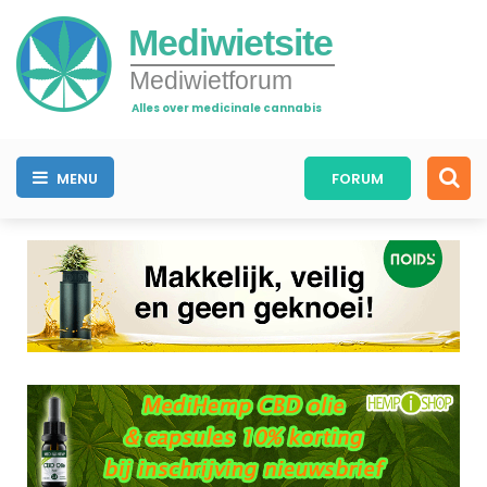
Mediwietsite
Mediwietforum
Alles over medicinale cannabis
MENU
FORUM