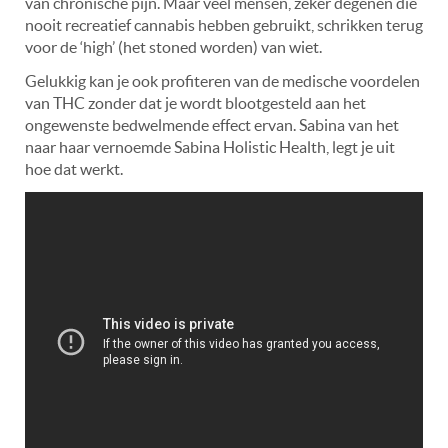
van chronische pijn. Maar veel mensen, zeker degenen die
nooit recreatief cannabis hebben gebruikt, schrikken terug
voor de ‘high’ (het stoned worden) van wiet.
Gelukkig kan je ook profiteren van de medische voordelen
van THC zonder dat je wordt blootgesteld aan het
ongewenste bedwelmende effect ervan. Sabina van het
naar haar vernoemde Sabina Holistic Health, legt je uit
hoe dat werkt.