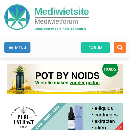
Mediwietsite
Mediwietforum
Alles over medicinale cannabis
MENU
FORUM