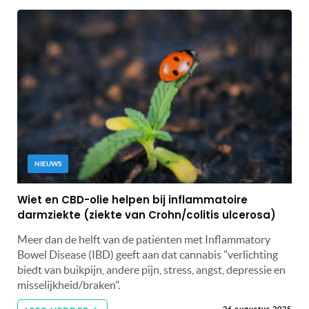
NIEUWS
Wiet en CBD-olie helpen bij inflammatoire
darmziekte (ziekte van Crohn/colitis ulcerosa)
Meer dan de helft van de patiënten met Inflammatory
Bowel Disease (IBD) geeft aan dat cannabis "verlichting
biedt van buikpijn, andere pijn, stress, angst, depressie en
misselijkheid/braken".
26 augustus 2025