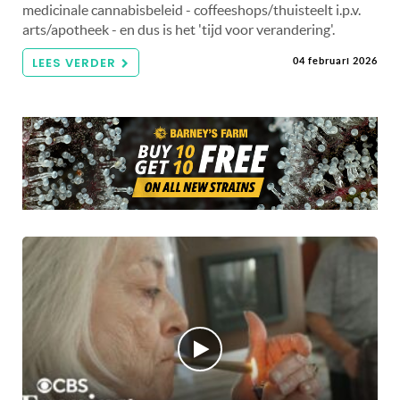
medicinale cannabisbeleid - coffeeshops/thuisteelt i.p.v.
arts/apotheek - en dus is het 'tijd voor verandering'.
LEES VERDER
04 februari 2026