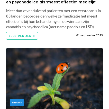
en psychedelica als ‘meest effectief medicijn’
Meer dan zevenduizend patiënten met een eetstoornis in
83 landen beoordeelden welke zelfmedicatie het meest
effectief is bij hun behandeling en de winnaars zijn
cannabis en psychedelica (met name paddo's en LSD).
LEES VERDER
01 september 2025
NIEUWS