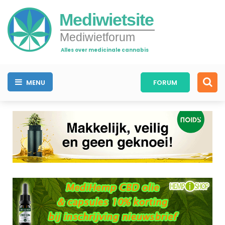
Mediwietsite
Mediwietforum
Alles over medicinale cannabis
MENU
FORUM