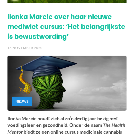
Ilonka Marcic over haar nieuwe
mediwiet cursus: ‘Het belangrijkste
is bewustwording’
16 NOVEMBER 2020
NIEUWS
Ilonka Marcic houdt zich al zo’n dertig jaar bezig met
voedingsleer en gezondheid. Onder de naam
The Health
Mentor
biedt ze een online cursus medicinale cannabis