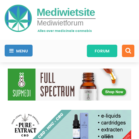
Mediwietsite
Mediwietforum
Alles over medicinale cannabis
MENU
FORUM