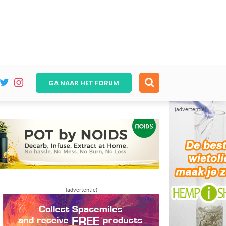
GA NAAR HET
FORUM
(advertentie)
(advertentie)