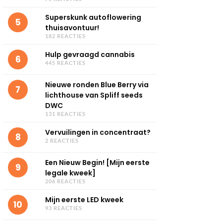
Superskunk autoflowering
5
thuisavontuur!
182 REACTIES
Hulp gevraagd cannabis
6
445 REACTIES
Nieuwe ronden Blue Berry via
7
lichthouse van Spliff seeds
DWC
131 REACTIES
Vervuilingen in concentraat?
8
2 REACTIES
Een Nieuw Begin! [Mijn eerste
9
legale kweek]
206 REACTIES
Mijn eerste LED kweek
10
93 REACTIES