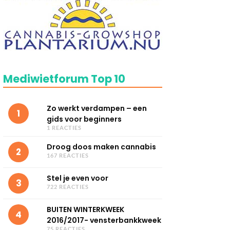
Mediwietforum Top 10
Zo werkt verdampen – een
1
gids voor beginners
1 REACTIES
Droog doos maken cannabis
2
167 REACTIES
Stel je even voor
3
722 REACTIES
BUITEN WINTERKWEEK
4
2016/2017- vensterbankkweek
75 REACTIES