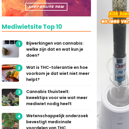
Mediwietsite Top 10
Bijwerkingen van cannabis:
1
welke zijn dat en wat kun je
doen?
Wat is THC-tolerantie en hoe
2
voorkom je dat wiet niet meer
helpt?
Cannabis thuisteelt:
3
kweektips voor wie wat meer
mediwiet nodig heeft
Wetenschappelijk onderzoek
4
bevestigt medicinale
voordelen van THC