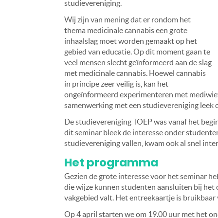
studievereniging.
Wij zijn van mening dat er rondom het
thema medicinale cannabis een grote
inhaalslag moet worden gemaakt op het
gebied van educatie. Op dit moment gaan te
veel mensen slecht geïnformeerd aan de slag
met medicinale cannabis. Hoewel cannabis
in principe zeer veilig is, kan het
ongeïnformeerd experimenteren met mediwiet t
samenwerking met een studievereniging leek o
De studievereniging TOEP was vanaf het begin 
dit seminar bleek de interesse onder studenten
studievereniging vallen, kwam ook al snel inte
Het programma
Gezien de grote interesse voor het seminar he
die wijze kunnen studenten aansluiten bij het
vakgebied valt. Het entreekaartje is bruikbaar
Op 4 april starten we om 19.00 uur met het ond