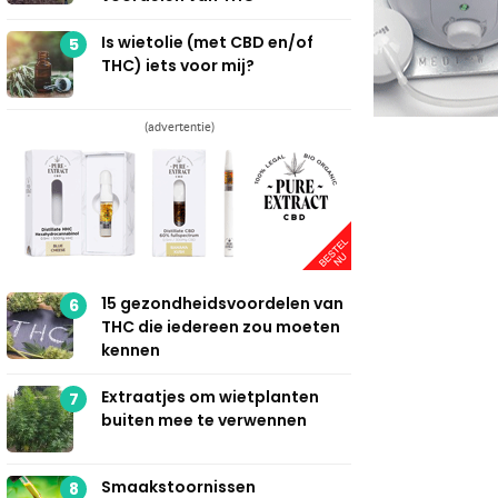
Is wietolie (met CBD en/of
5
THC) iets voor mij?
(advertentie)
15 gezondheidsvoordelen van
6
THC die iedereen zou moeten
kennen
Extraatjes om wietplanten
7
buiten mee te verwennen
Smaakstoornissen
8