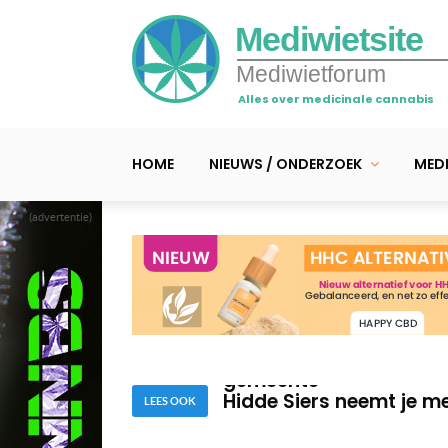
Mediwietsite
Mediwietforum
Alles over medicinale cannabis
HOME
NIEUWS / ONDERZOEK
MEDI
(advertentie)
Hidde Siers in Canada 
Stappenplan: Thuis wi
gemeente
Hidde Siers neemt je m
LEES OOK
Hidde Siers in Canada 