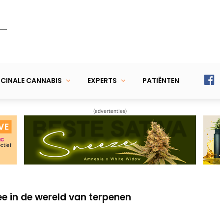
CINALE CANNABIS
EXPERTS
PATIËNTEN
(advertenties)
– op bezoek bij legale mediwietkweker
et kweken met toestemming van de
ee in de wereld van terpenen
– op bezoek bij legale mediwietkweker