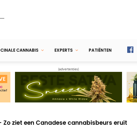
CINALE CANNABIS
EXPERTS
PATIËNTEN
(advertenties)
 Legale mediwiet, of toch niet?
– wietolie, cannabinoïden en terpenen
– Zo ziet een Canadese cannabisbeurs eruit
 Legale mediwiet, of toch niet?