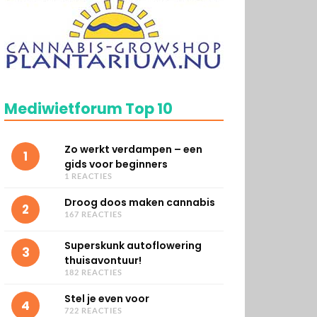
Mediwietforum Top 10
Zo werkt verdampen – een
1
gids voor beginners
1 REACTIES
Droog doos maken cannabis
2
167 REACTIES
Superskunk autoflowering
3
thuisavontuur!
182 REACTIES
Stel je even voor
4
722 REACTIES