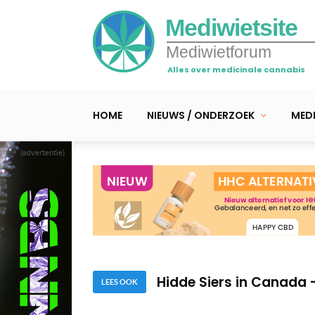
Mediwietsite
Mediwietforum
Alles over medicinale cannabis
HOME
NIEUWS / ONDERZOEK
MEDI
(advertentie)
Hidde Siers in Canada –
Hidde Siers in Canada 
Hidde Siers in Canada 
Hidde Siers in Canada –
LEES OOK