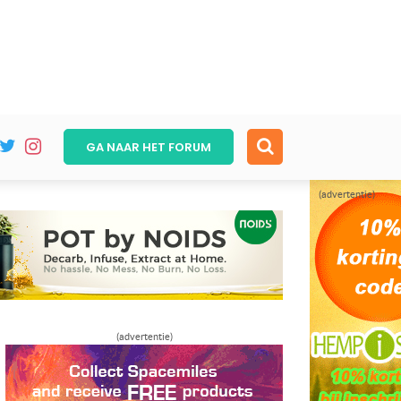
GA NAAR HET
FORUM
(advertentie)
(advertentie)