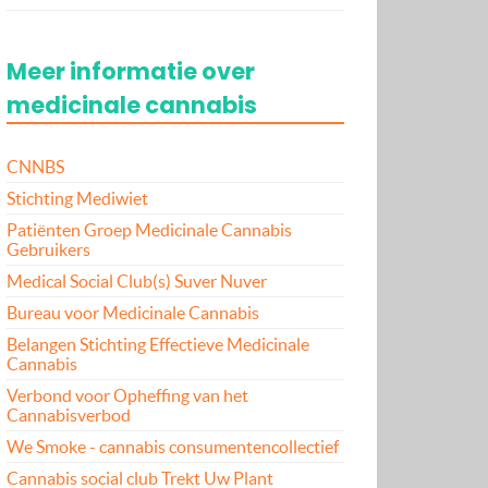
Meer informatie over
medicinale cannabis
CNNBS
Stichting Mediwiet
Patiënten Groep Medicinale Cannabis
Gebruikers
Medical Social Club(s) Suver Nuver
Bureau voor Medicinale Cannabis
Belangen Stichting Effectieve Medicinale
Cannabis
Verbond voor Opheffing van het
Cannabisverbod
We Smoke - cannabis consumentencollectief
Cannabis social club Trekt Uw Plant