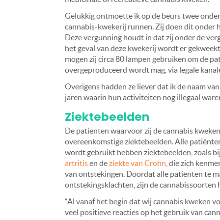
Gelukkig ontmoette ik op de beurs twee ondern
cannabis-kwekerij runnen. Zij doen dit onder 
Deze vergunning houdt in dat zij onder de ve
het geval van deze kwekerij wordt er gekweek
mogen zij circa 80 lampen gebruiken om de pat
overgeproduceerd wordt mag, via legale kana
Overigens hadden ze liever dat ik de naam van
jaren waarin hun activiteiten nog illegaal waren
Ziektebeelden
De patiënten waarvoor zij de cannabis kweken
overeenkomstige ziektebeelden. Alle patiënte
wordt gebruikt hebben ziektebeelden, zoals b
artritis
en de
ziekte van Crohn
, die zich kenm
van ontstekingen. Doordat alle patiënten te
ontstekingsklachten, zijn de cannabissoorten 
“Al vanaf het begin dat wij cannabis kweken v
veel positieve reacties op het gebruik van cann