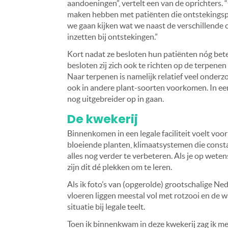
aandoeningen”, vertelt een van de oprichters.
maken hebben met patiënten die ontstekingsp
we gaan kijken wat we naast de verschillend
inzetten bij ontstekingen.”
Kort nadat ze besloten hun patiënten nóg bete
besloten zij zich ook te richten op de terpenen
Naar terpenen is namelijk relatief veel onder
ook in andere plant-soorten voorkomen. In een l
nog uitgebreider op in gaan.
De kwekerij
Binnenkomen in een legale faciliteit voelt voor
bloeiende planten, klimaatsystemen die const
alles nog verder te verbeteren. Als je op wete
zijn dit dé plekken om te leren.
Als ik foto’s van (opgerolde) grootschalige Ne
vloeren liggen meestal vol met rotzooi en de 
situatie bij legale teelt.
Toen ik binnenkwam in deze kwekerij zag ik met