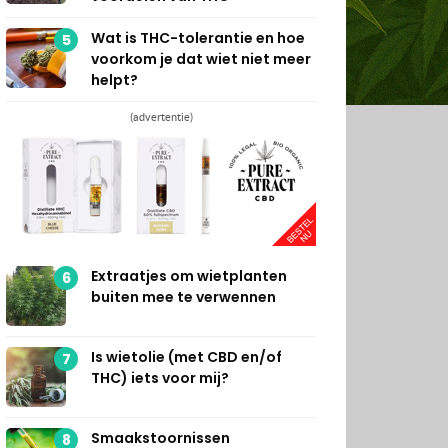
Wat is THC-tolerantie en hoe
5
voorkom je dat wiet niet meer
helpt?
(advertentie)
Extraatjes om wietplanten
6
buiten mee te verwennen
Is wietolie (met CBD en/of
7
THC) iets voor mij?
Smaakstoornissen
8