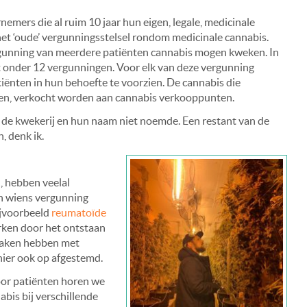
emers die al ruim 10 jaar hun eigen, legale, medicinale
het ‘oude’ vergunningsstelsel rondom medicinale cannabis.
rgunning van meerdere patiënten cannabis mogen kweken. In
t onder 12 vergunningen. Voor elk van deze vergunning
iënten in hun behoefte te voorzien. De cannabis die
len, verkocht worden aan cannabis verkooppunten.
 de kwekerij en hun naam niet noemde. Een restant van de
, denk ik.
, hebben veelal
n wiens vergunning
ijvoorbeeld
reumatoïde
erken door het ontstaan
 maken hebben met
hier ook op afgestemd.
oor patiënten horen we
abis bij verschillende