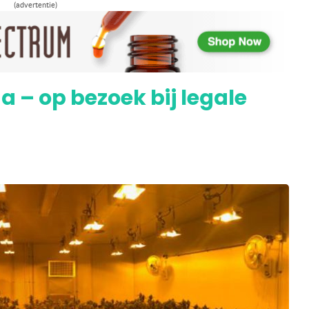
– wietolie, cannabinoïden en terpenen
(advertentie)
a – op bezoek bij legale