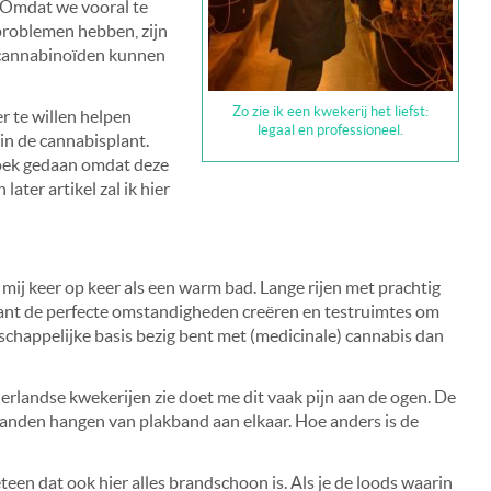
 “Omdat we vooral te
roblemen hebben, zijn
e cannabinoïden kunnen
Zo zie ik een kwekerij het liefst:
r te willen helpen
legaal en professioneel.
 in de cannabisplant.
zoek gedaan omdat deze
ater artikel zal ik hier
 mij keer op keer als een warm bad. Lange rijen met prachtig
ant de perfecte omstandigheden creëren en testruimtes om
nschappelijke basis bezig bent met (medicinale) cannabis dan
derlandse kwekerijen zie doet me dit vaak pijn aan de ogen. De
wanden hangen van plakband aan elkaar. Hoe anders is de
een dat ook hier alles brandschoon is. Als je de loods waarin