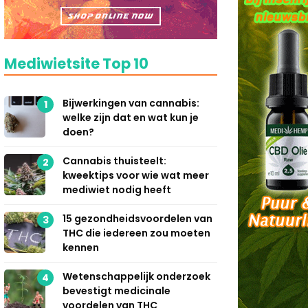
Mediwietsite Top 10
Bijwerkingen van cannabis:
1
welke zijn dat en wat kun je
doen?
Cannabis thuisteelt:
2
kweektips voor wie wat meer
mediwiet nodig heeft
15 gezondheidsvoordelen van
3
THC die iedereen zou moeten
kennen
Wetenschappelijk onderzoek
4
bevestigt medicinale
voordelen van THC