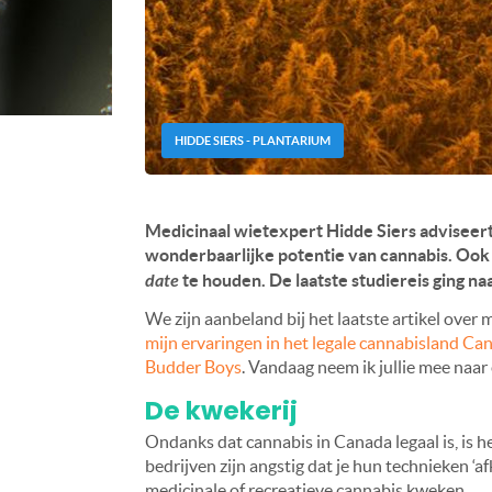
HIDDE SIERS - PLANTARIUM
Medicinaal wietexpert Hidde Siers adviseert
wonderbaarlijke potentie van cannabis. Ook v
date
te houden. De laatste studiereis ging na
We zijn aanbeland bij het laatste artikel over m
mijn ervaringen in het legale cannabisland Ca
Budder Boys
. Vandaag neem ik jullie mee naar
De kwekerij
Ondanks dat cannabis in Canada legaal is, is he
bedrijven zijn angstig dat je hun technieken ‘af
medicinale of recreatieve cannabis kweken.