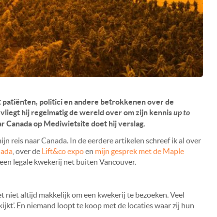
 patiënten, politici en andere betrokkenen over de
liegt hij regelmatig de wereld over om zijn kennis
up to
ar Canada op Mediwietsite doet hij verslag.
ijn reis naar Canada. In de eerdere artikelen schreef ik al over
nada
, over de
Lift&co expo
en
mijn gesprek met de Maple
 een legale kwekerij net buiten Vancouver.
t niet altijd makkelijk om een kwekerij te bezoeken. Veel
kijkt’. En niemand loopt te koop met de locaties waar zij hun