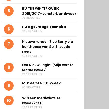
BUITEN WINTERKWEEK
5
2016/2017- vensterbankkweek
75 REACTIES
Hulp gevraagd cannabis
6
445 REACTIES
Nieuwe ronden Blue Berry via
7
lichthouse van Spliff seeds
DWC
131 REACTIES
Een Nieuw Begin! [Mijn eerste
8
legale kweek]
206 REACTIES
Mijn eerste LED kweek
9
93 REACTIES
WIN een mediwietsite-
10
kweekkast!
175 REACTIES