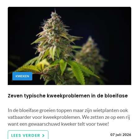
KWEKEN
Zeven typische kweekproblemen in de bloeifase
In de bloeifase groeien toppen maar zijn wietplanten ook
vatbaarder voor kweekproblemen. We zetten ze op een rij
want een gewaarschuwd kweker telt voor twee!
LEES VERDER
07 juli 2026