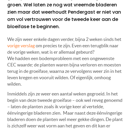
groen. Wel laten ze nog wat vreemde bladeren
zien maar dat weerhoudt Pendergast er niet van
om vol vertrouwen voor de tweede keer aan de
bloeifase te beginnen.
We zijn weer enkele dagen verder, bijna 2 weken sinds het
vorige verslag
om precies te zijn. Even een terugblik naar
de vorige weken, wat is er allemaal gebeurd?
We hadden een bodemprobleem met een ongewenste
CEC waarde; de planten waren bijna verloren en moesten
terug in de groeifase, waarna ze vervolgens weer zin in het
leven kregen en vooruit wilden. Of eigenlijk, omhoog
wilden.
Inmiddels zijn ze weer een aantal weken gegroeid. In het
begin van deze tweede groeifase – ook wel reveg genoemd
– laten de planten zoals ik vorige keer al vertelde,
éénvingerige bladeren zien. Maar naast deze éénvingerige
bladeren doen de planten wel meer gekke dingen. De plant
is zichzelf weer wat vorm aan het geven en dit kan er