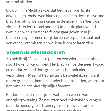
vreemd uit zien.
Ook bij mijn Michka’s was dat het geval; van lichte
afwijkingen, zoals twee bladvingers of een deels misvormd
blad, kan altijd wel sprake zijn in de groei. In de ‘hergroei’
zie je echter iets totaal anders. Omdat de plant wellicht
wat in de war is en zichzelf vorm gaat geven, kun je
bladeren tegenkomen die je bij een wietplant totaal niet
verwacht, wat misschien wel leuk is om te laten zien.
Vreemde wietbladeren
Zo heb ik bij één van m’n planten een wietblad dat als een
soort koker of kelk groeit. Het blad kan verder geen kwaad
en omdat ze goed doorgroeit wil ik het ook niet
verwijderen. Maar of het nuttig is betwijfel ik; een plant
die zo groeit laat immers minder bladgroen zien, waardoor
het nut van het blad eigenlijk afneemt.
Bladeren dienen zoals jullie wel zullen weten voor
energieopwekking. Ze bevatten veel chlorofyl en vangen
daar de benodigde lichtenergie mee op wat ze onder
andere omzetten in suikers voor de groei: de