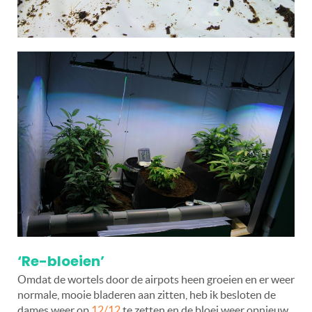
‘Re-bloeien’
Omdat de wortels door de airpots heen groeien en er weer
normale, mooie bladeren aan zitten, heb ik besloten de
dames weer op
12/12
te zetten en de bloei weer opnieuw