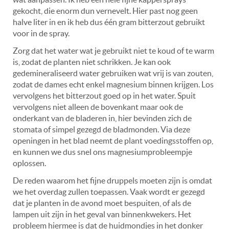
gekocht, die enorm dun vernevelt. Hier past nog geen
halve liter in en ik heb dus één gram bitterzout gebruikt
voor in de spray.
Zorg dat het water wat je gebruikt niet te koud of te warm
is, zodat de planten niet schrikken. Je kan ook
gedemineraliseerd water gebruiken wat vrij is van zouten,
zodat de dames echt enkel magnesium binnen krijgen. Los
vervolgens het bitterzout goed op in het water. Spuit
vervolgens niet alleen de bovenkant maar ook de
onderkant van de bladeren in, hier bevinden zich de
stomata of simpel gezegd de bladmonden. Via deze
openingen in het blad neemt de plant voedingsstoffen op,
en kunnen we dus snel ons magnesiumprobleempje
oplossen.
De reden waarom het fijne druppels moeten zijn is omdat
we het overdag zullen toepassen. Vaak wordt er gezegd
dat je planten in de avond moet bespuiten, of als de
lampen uit zijn in het geval van binnenkwekers. Het
probleem hiermee is dat de huidmondjes in het donker