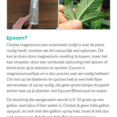
Epsom?
Omdat magnesium een essentieel stofje is wat de plant
nodig heeft, moeten we dit natuurlijk wel oplossen. Dit
kan je doen door magnesium-voeding te kopen, maar het
kan simpeler, door een verdunde oplossing met epsom of
bitterzout op je planten te spuiten. Epsom is
magnesiumsulfaat en is dus precies wat we nodig hebben!
Om het op de bladeren te spuiten heb je een hele fijne
vernevelaar of spray nodig, die geen grote lompe druppels
achter laat op je planten, het Epsom/Bitterzout en water.
De dosering die aangeraden wordt is 8-16 gram op een
gallon, wat bijna 4 liter water is. Omdat ik geen hele gallon
opspuit, en ook niet een gallon-spray heb, moet ik het dus
wat aanpassen. Ik heb een hele fijne kappersprays