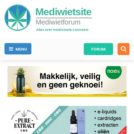
Mediwietsite
Mediwietforum
Alles over medicinale cannabis
MENU
FORUM