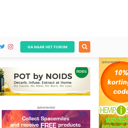
GA NAAR HET
FORUM
(advertentie)
(advertentie)