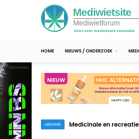
Mediwietsite
Mediwietforum
Alles over medicinale cannabis
HOME
NIEUWS / ONDERZOEK
MEDI
(advertentie)
Dr. Sanjay Gupta – Zo w
Top 10 gezondheidsvoo
Medicinale en recreatie
LEES OOK
Dr. Sanjay Gupta – Zo w