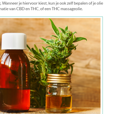
Wanneer je hiervoor kiest, kun je ook zelf bepalen of je olie
inatie van CBD en THC, of een THC massageolie.