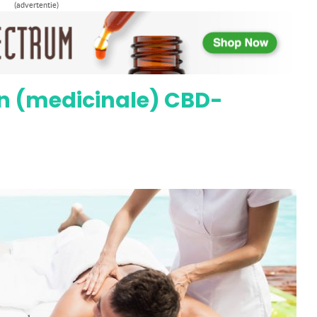
(advertentie)
rdelen van CBD
 (medicinale) CBD-