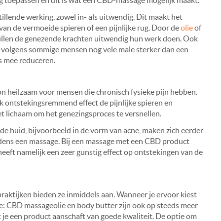
ig toepassen en dit is wat een CBD-massage mogelijk maakt.
lende werking, zowel in- als uitwendig. Dit maakt het
an de vermoeide spieren of een pijnlijke rug. Door de
olie
of
zullen de genezende krachten uitwendig hun werk doen. Ook
, volgens sommige mensen nog vele male sterker dan een
s mee reduceren.
n heilzaam voor mensen die chronisch fysieke pijn hebben.
k ontstekingsremmend effect de pijnlijke spieren en
et lichaam om het genezingsproces te versnellen.
e huid, bijvoorbeeld in de vorm van acne, maken zich eerder
jdens een massage. Bij een massage met een CBD product
eft namelijk een zeer gunstig effect op ontstekingen van de
raktijken bieden ze inmiddels aan. Wanneer je ervoor kiest
ge: CBD massageolie en body butter zijn ook op steeds meer
at je een product aanschaft van goede kwaliteit. De optie om