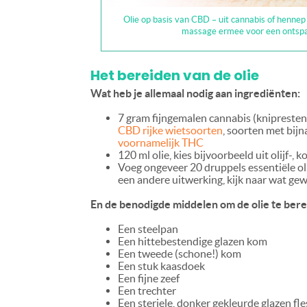
Olie op basis van CBD – uit cannabis of hennep
massage ermee voor een ontspan
Het bereiden van de olie
Wat heb je allemaal nodig aan ingrediënten:
7 gram fijngemalen cannabis (knipresten)
CBD rijke wietsoorten
, soorten met bijn
voornamelijk THC
120 ml olie, kies bijvoorbeeld uit olijf-, 
Voeg ongeveer 20 druppels essentiële olie
een andere uitwerking, kijk naar wat gew
En de benodigde middelen om de olie te bere
Een steelpan
Een hittebestendige glazen kom
Een tweede (schone!) kom
Een stuk kaasdoek
Een fijne zeef
Een trechter
Een steriele, donker gekleurde glazen fles