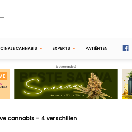
CINALE CANNABIS
EXPERTS
PATIËNTEN
(advertenties)
erkt cannabis veilig tegen pijn
rdelen van CBD
ve cannabis – 4 verschillen
erkt cannabis veilig tegen pijn