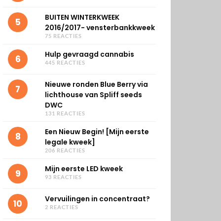
BUITEN WINTERKWEEK
5
2016/2017- vensterbankkweek
75 REACTIES
Hulp gevraagd cannabis
6
445 REACTIES
Nieuwe ronden Blue Berry via
7
lichthouse van Spliff seeds
DWC
131 REACTIES
Een Nieuw Begin! [Mijn eerste
8
legale kweek]
206 REACTIES
Mijn eerste LED kweek
9
93 REACTIES
Vervuilingen in concentraat?
10
2 REACTIES