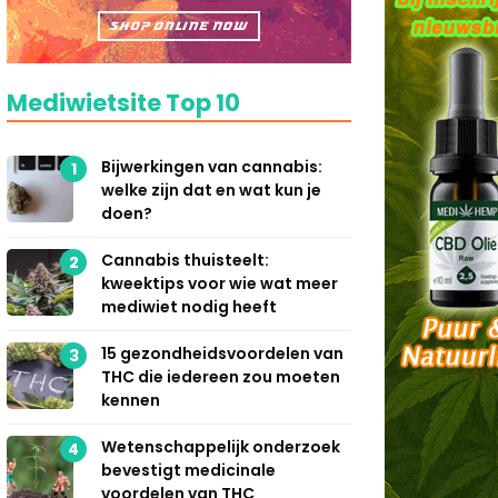
Mediwietsite Top 10
Bijwerkingen van cannabis:
1
welke zijn dat en wat kun je
doen?
Cannabis thuisteelt:
2
kweektips voor wie wat meer
mediwiet nodig heeft
15 gezondheidsvoordelen van
3
THC die iedereen zou moeten
kennen
Wetenschappelijk onderzoek
4
bevestigt medicinale
voordelen van THC