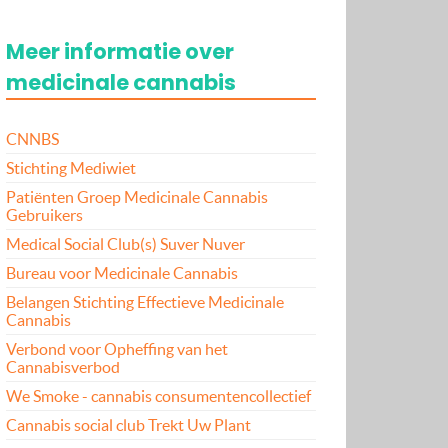
Meer informatie over
medicinale cannabis
CNNBS
Stichting Mediwiet
Patiënten Groep Medicinale Cannabis
Gebruikers
Medical Social Club(s) Suver Nuver
Bureau voor Medicinale Cannabis
Belangen Stichting Effectieve Medicinale
Cannabis
Verbond voor Opheffing van het
Cannabisverbod
We Smoke - cannabis consumentencollectief
Cannabis social club Trekt Uw Plant