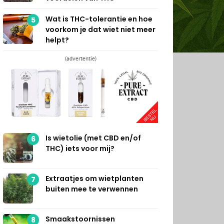
Wat is THC-tolerantie en hoe
5
voorkom je dat wiet niet meer
helpt?
(advertentie)
Is wietolie (met CBD en/of
6
THC) iets voor mij?
Extraatjes om wietplanten
7
buiten mee te verwennen
Smaakstoornissen
8