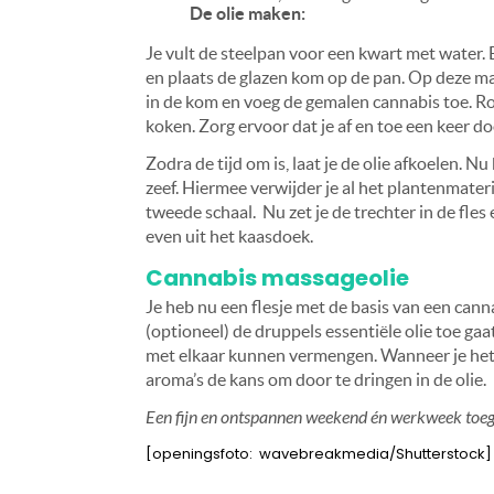
De olie maken:
Je vult de steelpan voor een kwart met water.
en plaats de glazen kom op de pan. Op deze ma
in de kom en voeg de gemalen cannabis toe. Ro
koken. Zorg ervoor dat je af en toe een keer do
Zodra de tijd om is, laat je de olie afkoelen. 
zeef. Hiermee verwijder je al het plantenmater
tweede schaal. Nu zet je de trechter in de fles e
even uit het kaasdoek.
Cannabis massageolie
Je heb nu een flesje met de basis van een cann
(optioneel) de druppels essentiële olie toe gaa
met elkaar kunnen vermengen. Wanneer je het fl
aroma’s de kans om door te dringen in de olie.
Een fijn en ontspannen weekend én werkweek toe
[openingsfoto: wavebreakmedia/Shutterstock]