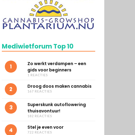
Mediwietforum Top 10
Zo werkt verdampen – een
1
gids voor beginners
1 REACTIES
Droog doos maken cannabis
2
167 REACTIES
Superskunk autoflowering
3
thuisavontuur!
182 REACTIES
Stel je even voor
4
722 REACTIES