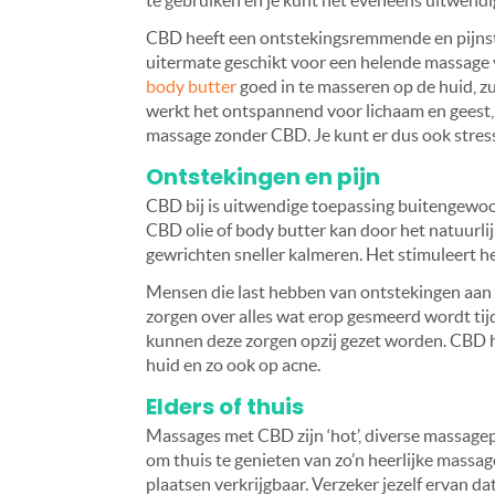
te gebruiken en je kunt het eveneens uitwend
CBD heeft een ontstekingsremmende en pijnstil
uitermate geschikt voor een helende massage v
body butter
goed in te masseren op de huid, 
werkt het ontspannend voor lichaam en geest
massage zonder CBD. Je kunt er dus ook stres
Ontstekingen en pijn
CBD bij is uitwendige toepassing buitengewoo
CBD olie of body butter kan door het natuurlij
gewrichten sneller kalmeren. Het stimuleert h
Mensen die last hebben van ontstekingen aan d
zorgen over alles wat erop gesmeerd wordt ti
kunnen deze zorgen opzij gezet worden. CBD he
huid en zo ook op acne.
Elders of thuis
Massages met CBD zijn ‘hot’, diverse massagep
om thuis te genieten van zo’n heerlijke massa
plaatsen verkrijgbaar. Verzeker jezelf ervan d