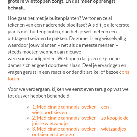
grotere wiettoppen zorgt. En dus meer opbrengst
behaalt.
Hoe gaat het met je buitenplanten? Vertonen ze al
tekenen van een naderende bloeifase? Als dit je allereerste
jaar is met buitenplanten, dan heb je wel meteen een
uitdagend seizoen te pakken. De zomer is erg wisselvallig
waardoor jouw planten – net als de meeste mensen –
steeds moeten wennen aan nieuwe
weersomstandigheden. We hopen dat jij en de groene
dames zich er goed doorheen slaan. Deel je ervaringen en
vragen gerust in een reactie onder dit artikel of bezoek
ons
forum
.
Voor we verdergaan, kijken we eerst even terug op wat we
tot dusver hebben behandeld:
1. Medicinale cannabis kweken – een
wietsoort kiezen
2. Medicinale cannabis kweken – zo koop je de
juiste wietzaadjes
3. Medicinale cannabis kweken – wietzaadjes
ontkiemen doe je zo