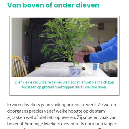
Van boven of onder dieven
Dief kleine secundaire takjes weg zodat je wietplant zich kan
focussen op grotere wiettoppen die er wel toe doen.
Ervaren kwekers gaan vaak rigoureus te werk. Ze weten
doorgaans precies vanaf welke hoogte op de stam
zijtakken wel of niet iets opleveren. Zij snoeien vaak van
bovenaf. Sommige kwekers dieven zelfs door hun vingers