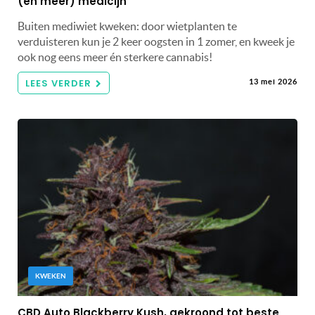
(én meer) medicijn
Buiten mediwiet kweken: door wietplanten te
verduisteren kun je 2 keer oogsten in 1 zomer, en kweek je
ook nog eens meer én sterkere cannabis!
LEES VERDER
13 mei 2026
KWEKEN
CBD Auto Blackberry Kush, gekroond tot beste