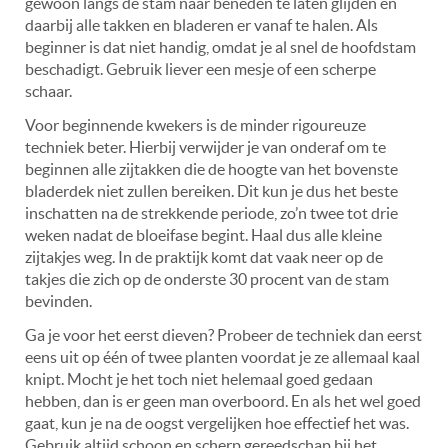
gewoon langs de stam naar beneden te laten glijden en
daarbij alle takken en bladeren er vanaf te halen. Als
beginner is dat niet handig, omdat je al snel de hoofdstam
beschadigt. Gebruik liever een mesje of een scherpe
schaar.
Voor beginnende kwekers is de minder rigoureuze
techniek beter. Hierbij verwijder je van onderaf om te
beginnen alle zijtakken die de hoogte van het bovenste
bladerdek niet zullen bereiken. Dit kun je dus het beste
inschatten na de strekkende periode, zo’n twee tot drie
weken nadat de bloeifase begint. Haal dus alle kleine
zijtakjes weg. In de praktijk komt dat vaak neer op de
takjes die zich op de onderste 30 procent van de stam
bevinden.
Ga je voor het eerst dieven? Probeer de techniek dan eerst
eens uit op één of twee planten voordat je ze allemaal kaal
knipt. Mocht je het toch niet helemaal goed gedaan
hebben, dan is er geen man overboord. En als het wel goed
gaat, kun je na de oogst vergelijken hoe effectief het was.
Gebruik altijd schoon en scherp gereedschap bij het