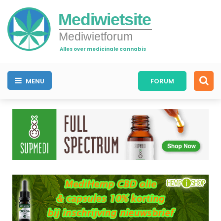
Mediwietsite
Mediwietforum
Alles over medicinale cannabis
MENU
FORUM