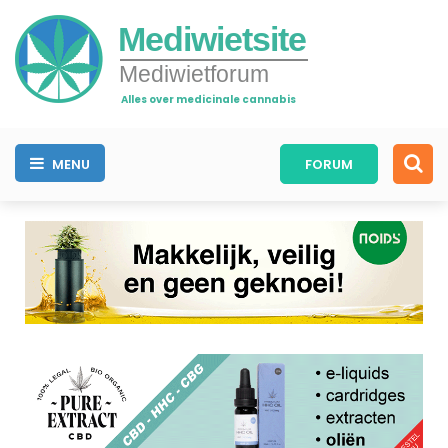
Mediwietsite
Mediwietforum
Alles over medicinale cannabis
MENU
FORUM