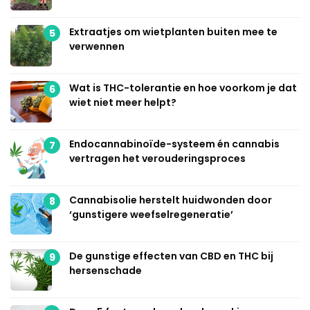
Extraatjes om wietplanten buiten mee te
5
verwennen
Wat is THC-tolerantie en hoe voorkom je dat
6
wiet niet meer helpt?
Endocannabinoïde-systeem én cannabis
7
vertragen het verouderingsproces
Cannabisolie herstelt huidwonden door
8
‘gunstigere weefselregeneratie’
De gunstige effecten van CBD en THC bij
9
hersenschade