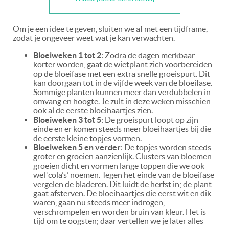
Om je een idee te geven, sluiten we af met een tijdframe,
zodat je ongeveer weet wat je kan verwachten.
Bloeiweken 1 tot 2
: Zodra de dagen merkbaar
korter worden, gaat de wietplant zich voorbereiden
op de bloeifase met een extra snelle groeispurt. Dit
kan doorgaan tot in de vijfde week van de bloeifase.
Sommige planten kunnen meer dan verdubbelen in
omvang en hoogte. Je zult in deze weken misschien
ook al de eerste bloeihaartjes zien.
Bloeiweken 3 tot 5
: De groeispurt loopt op zijn
einde en er komen steeds meer bloeihaartjes bij die
de eerste kleine topjes vormen.
Bloeiweken 5 en verder
: De topjes worden steeds
groter en groeien aanzienlijk. Clusters van bloemen
groeien dicht en vormen lange toppen die we ook
wel ‘cola’s’ noemen. Tegen het einde van de bloeifase
vergelen de bladeren. Dit luidt de herfst in; de plant
gaat afsterven. De bloeihaartjes die eerst wit en dik
waren, gaan nu steeds meer indrogen,
verschrompelen en worden bruin van kleur. Het is
tijd om te oogsten; daar vertellen we je later alles