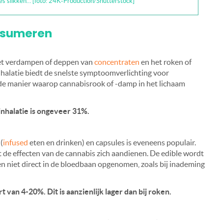
les slikken… [foto: 24K-Production/Shutterstock]
nsumeren
het verdampen of deppen van
concentraten
en het roken of
alatie biedt de snelste symptoomverlichting voor
de manier waarop cannabisrook of -damp in het lichaam
inhalatie is ongeveer 31%.
(
infused
eten en drinken) en capsules is eveneens populair.
 de effecten van de cannabis zich aandienen. De edible wordt
en niet direct in de bloedbaan opgenomen, zoals bij inademing
 van 4-20%. Dit is aanzienlijk lager dan bij roken.