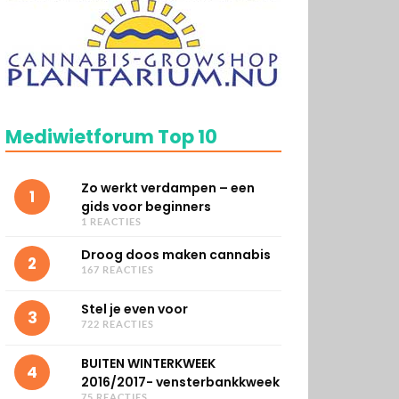
Mediwietforum Top 10
Zo werkt verdampen – een
1
gids voor beginners
1 REACTIES
Droog doos maken cannabis
2
167 REACTIES
Stel je even voor
3
722 REACTIES
BUITEN WINTERKWEEK
4
2016/2017- vensterbankkweek
75 REACTIES