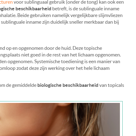
cturen
voor sublinguaal gebruik (onder de tong) kan ook een
ogische beschikbaarheid
betreft, is de sublinguale inname
halatie. Beide gebruiken namelijk vergelijkbare slijmvliezen
sublinguale inname zijn duidelijk sneller merkbaar dan bij
d op en opgenomen door de huid. Deze topische
gsplaats niet goed in de rest van het lichaam opgenomen.
orden opgenomen. Systemische toediening is een manier van
omloop zodat deze zijn werking over het hele lichaam
n om de gemiddelde
biologische beschikbaarheid
van topicals