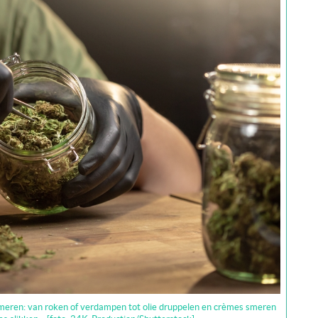
umeren: van roken of verdampen tot olie druppelen en crèmes smeren