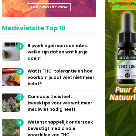
Mediwietsite Top 10
Bijwerkingen van cannabis:
1
welke zijn dat en wat kun je
doen?
Wat is THC-tolerantie en hoe
2
voorkom je dat wiet niet meer
helpt?
Cannabis thuisteelt:
3
kweektips voor wie wat meer
mediwiet nodig heeft
Wetenschappelijk onderzoek
4
bevestigt medicinale
voordelen van THC