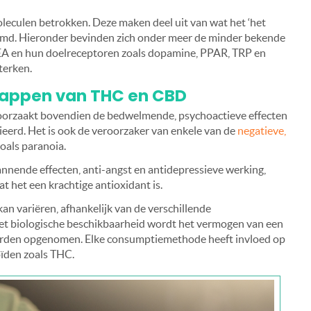
oleculen betrokken. Deze maken deel uit van wat het ‘het
md. Hieronder bevinden zich onder meer de minder bekende
EA en hun doelreceptoren zoals dopamine, PPAR, TRP en
terken.
happen van THC en CBD
roorzaakt bovendien de bedwelmende, psychoactieve effecten
eerd. Het is ook de veroorzaker van enkele van de
negatieve,
zoals paranoia.
nende effecten, anti-angst en antidepressieve werking,
het een krachtige antioxidant is.
an variëren, afhankelijk van de verschillende
t biologische beschikbaarheid wordt het vermogen van een
orden opgenomen. Elke consumptiemethode heeft invloed op
ïden zoals THC.