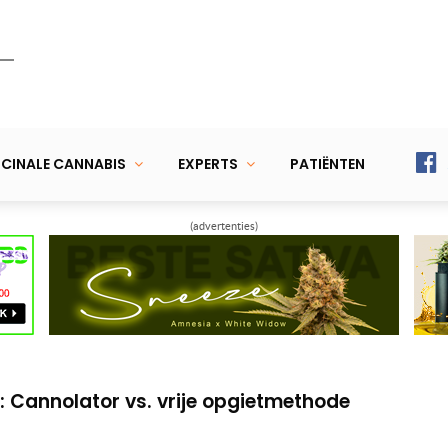
CINALE CANNABIS
EXPERTS
PATIËNTEN
(advertenties)
onsument komt op voor zijn rechten
– Toppen: wat haal je weg, en wanneer?
: Cannolator vs. vrije opgietmethode
onsument komt op voor zijn rechten