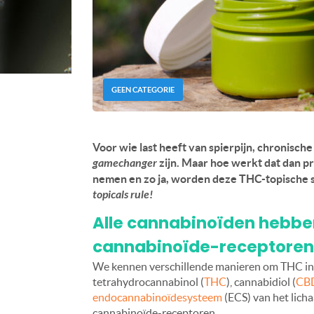
GEEN CATEGORIE
Voor wie last heeft van spierpijn, chronisch
gamechanger
zijn. Maar hoe werkt dat dan pr
nemen en zo ja, worden deze THC-topische st
topicals rule!
Alle cannabinoïden hebbe
cannabinoïde-receptoren
We kennen verschillende manieren om THC in o
tetrahydrocannabinol (
THC
), cannabidiol (
CB
endocannabinoïdesysteem
(ECS) van het lich
cannabinoïde-receptoren.