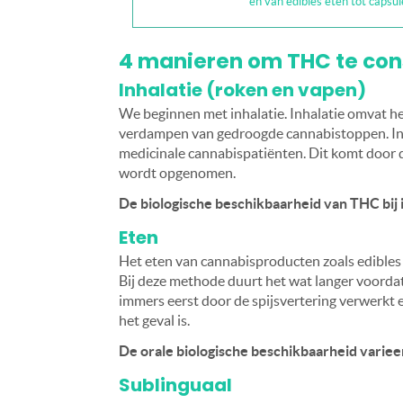
en van edibles eten tot capsu
4 manieren om THC te co
Inhalatie (roken en vapen)
We beginnen met inhalatie. Inhalatie omvat 
verdampen van gedroogde cannabistoppen. Inh
medicinale cannabispatiënten. Dit komt door 
wordt opgenomen.
De biologische beschikbaarheid van THC bij 
Eten
Het eten van cannabisproducten zoals edibles 
Bij deze methode duurt het wat langer voordat
immers eerst door de spijsvertering verwerkt 
het geval is.
De orale biologische beschikbaarheid varieert
Sublinguaal