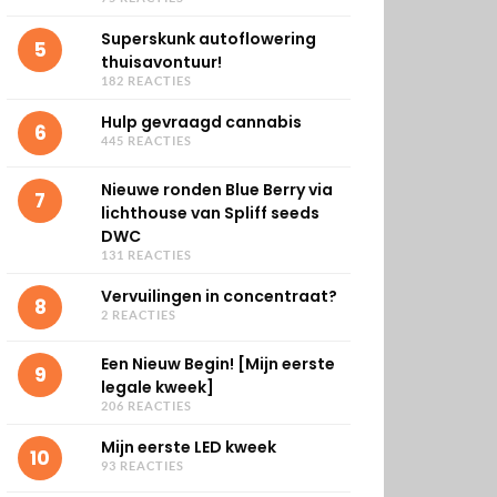
Superskunk autoflowering
5
thuisavontuur!
182 REACTIES
Hulp gevraagd cannabis
6
445 REACTIES
Nieuwe ronden Blue Berry via
7
lichthouse van Spliff seeds
DWC
131 REACTIES
Vervuilingen in concentraat?
8
2 REACTIES
Een Nieuw Begin! [Mijn eerste
9
legale kweek]
206 REACTIES
Mijn eerste LED kweek
10
93 REACTIES