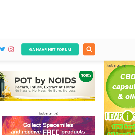
GA NAAR HET
FORUM
(advertentie)
(advertentie)