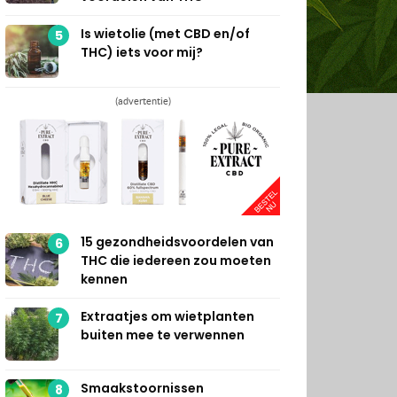
Is wietolie (met CBD en/of
5
THC) iets voor mij?
(advertentie)
15 gezondheidsvoordelen van
6
THC die iedereen zou moeten
kennen
Extraatjes om wietplanten
7
buiten mee te verwennen
Smaakstoornissen
8