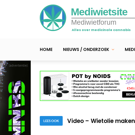
Mediwietsite
Mediwietforum
Alles over medicinale cannabis
HOME
NIEUWS / ONDERZOEK
MEDI
(advertentie)
Medicinale cannabis c
Meer mediwiet kweken 
Video – Wietolie maken
Medicinale cannabis c
LEES OOK