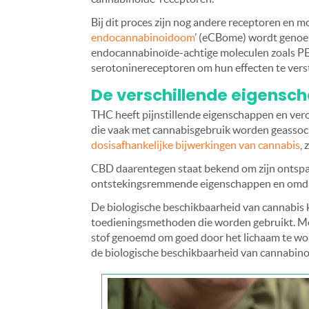
Bij dit proces zijn nog andere receptoren en m
endocannabinoidoom
’ (eCBome) wordt genoe
endocannabinoïde-achtige moleculen zoals P
serotoninereceptoren om hun effecten te vers
De verschillende eigensc
THC heeft pijnstillende eigenschappen en ve
die vaak met cannabisgebruik worden geassoci
dosisafhankelijke bijwerkingen van cannabis
, 
CBD daarentegen staat bekend om zijn ontspan
ontstekingsremmende eigenschappen en omdat 
De biologische beschikbaarheid van cannabis k
toedieningsmethoden die worden gebruikt. Me
stof genoemd om goed door het lichaam te w
de biologische beschikbaarheid van cannabino