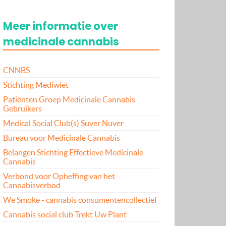
Meer informatie over
medicinale cannabis
CNNBS
Stichting Mediwiet
Patiënten Groep Medicinale Cannabis
Gebruikers
Medical Social Club(s) Suver Nuver
Bureau voor Medicinale Cannabis
Belangen Stichting Effectieve Medicinale
Cannabis
Verbond voor Opheffing van het
Cannabisverbod
We Smoke - cannabis consumentencollectief
Cannabis social club Trekt Uw Plant