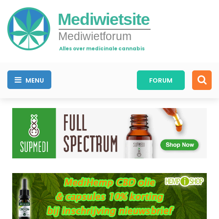
Mediwietsite
Mediwietforum
Alles over medicinale cannabis
MENU
FORUM