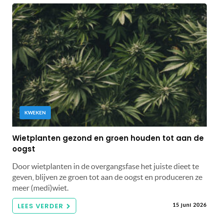
KWEKEN
Wietplanten gezond en groen houden tot aan de
oogst
Door wietplanten in de overgangsfase het juiste dieet te
geven, blijven ze groen tot aan de oogst en produceren ze
meer (medi)wiet.
LEES VERDER
15 juni 2026