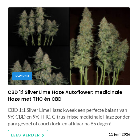
KWEKEN
CBD 1:1 Silver Lime Haze Autoflower: medicinale
Haze met THC én CBD
CBD 1:1 Silver Lime Haze: kweek een perfecte balans van
9% CBD en 9% THC. Citrus-frisse medicinale Haze zonder
para gevoel of couch lock, en al klaar na 85 dagen!
LEES VERDER
11 juni 2026