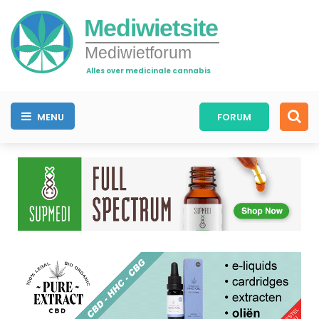
Mediwietsite
Mediwietforum
Alles over medicinale cannabis
MENU
FORUM