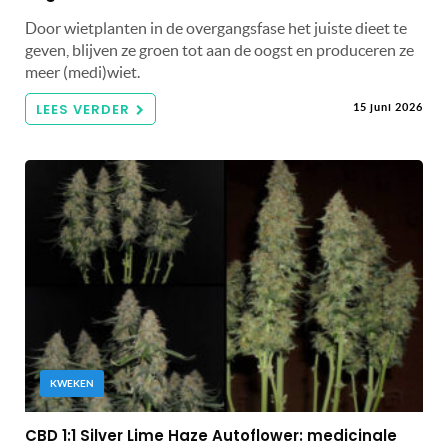
Door wietplanten in de overgangsfase het juiste dieet te
geven, blijven ze groen tot aan de oogst en produceren ze
meer (medi)wiet.
LEES VERDER
15 juni 2026
KWEKEN
CBD 1:1 Silver Lime Haze Autoflower: medicinale