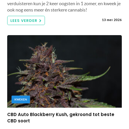
verduisteren kun je 2 keer oogsten in 1 zomer, en kweek je
ook nog eens meer én sterkere cannabis!
LEES VERDER
13 mei 2026
KWEKEN
CBD Auto Blackberry Kush, gekroond tot beste
CBD soort